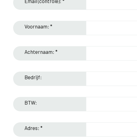
Email (controle): *
Voornaam: *
Achternaam: *
Bedrijf:
BTW:
Adres: *