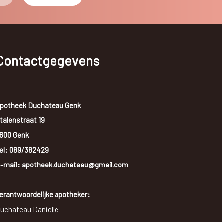
Contactgegevens
potheek Duchateau Genk
talenstraat 19
600 Genk
el:
089/382429
-mail: apotheek.duchateau@gmail.com
erantwoordelijke apotheker:
uchateau Danielle