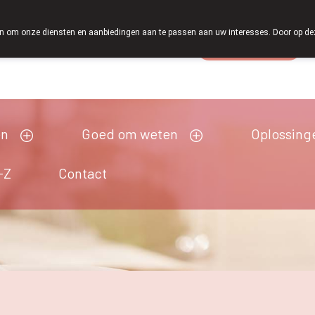
 om onze diensten en aanbiedingen aan te passen aan uw interesses. Door op deze w
Wachtdienst
esloten
en
Goed om weten
Oplossing
-Z
Contact