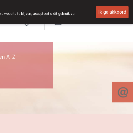
Ik ga akkoord
ebsite te blijven, accepteert u dit gebruik van
Aanmelden
en A-Z