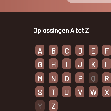
Oplossingen A tot Z
A
B
C
D
E
F
G
H
I
J
K
L
M
N
O
P
Q
R
S
T
U
V
W
X
Y
Z