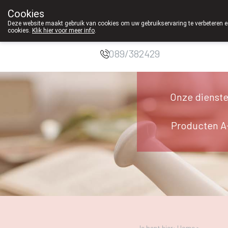
Cookies
Apotheek
Deze website maakt gebruik van cookies om uw gebruikservaring te verbeteren en
cookies.
Klik hier voor meer info
.
Duchateau Genk
g
089/382429
Onze dienst
Producten A
Je bent hier: Home >