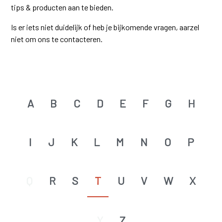
tips & producten aan te bieden.
Is er iets niet duidelijk of heb je bijkomende vragen, aarzel
niet om ons te contacteren.
A
B
C
D
E
F
G
H
I
J
K
L
M
N
O
P
Q
R
S
T
U
V
W
X
Y
Z