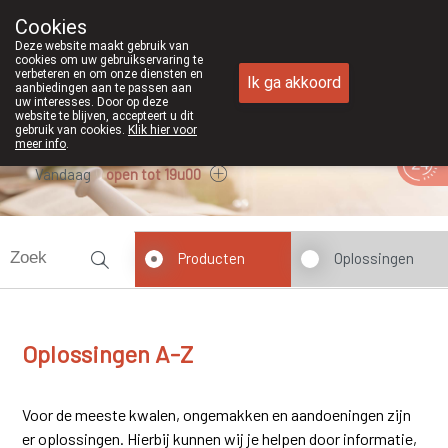
Cookies
Apotheek Duchateau Genk
Deze website maakt gebruik van
089/382429
cookies om uw gebruikservaring te
verbeteren en om onze diensten en
Ik ga akkoord
aanbiedingen aan te passen aan
uw interesses. Door op deze
website te blijven, accepteert u dit
gebruik van cookies.
Klik hier voor
meer info
.
Vandaag
open tot 19u00
Producten
Oplossingen
Oplossingen A-Z
Voor de meeste kwalen, ongemakken en aandoeningen zijn
er oplossingen. Hierbij kunnen wij je helpen door informatie,