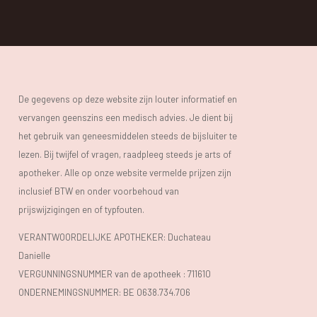
De gegevens op deze website zijn louter informatief en
vervangen geenszins een medisch advies. Je dient bij
het gebruik van geneesmiddelen steeds de bijsluiter te
lezen. Bij twijfel of vragen, raadpleeg steeds je arts of
apotheker. Alle op onze website vermelde prijzen zijn
inclusief BTW en onder voorbehoud van
prijswijzigingen en of typfouten.
VERANTWOORDELIJKE APOTHEKER: Duchateau
Danielle
VERGUNNINGSNUMMER van de apotheek :
711610
ONDERNEMINGSNUMMER:
BE 0638.734.706