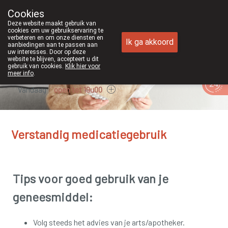
Cookies
Apotheek Duchateau Genk
Deze website maakt gebruik van
089/382429
cookies om uw gebruikservaring te
verbeteren en om onze diensten en
Ik ga akkoord
aanbiedingen aan te passen aan
uw interesses. Door op deze
website te blijven, accepteert u dit
gebruik van cookies.
Klik hier voor
meer info
.
Vandaag
open tot 19u00
Verstandig medicatiegebruik
Tips voor goed gebruik van je
geneesmiddel:
Volg steeds het advies van je arts/apotheker.