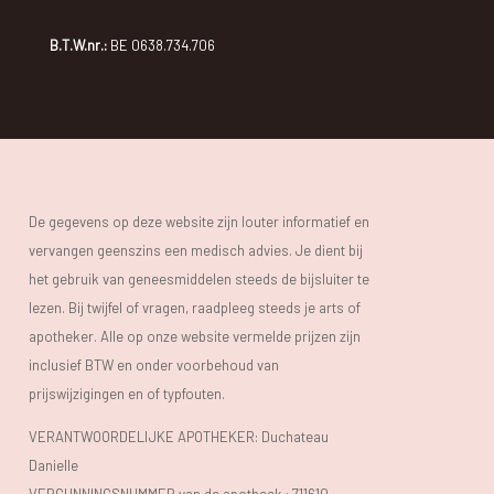
B.T.W.nr.:
BE 0638.734.706
De gegevens op deze website zijn louter informatief en
vervangen geenszins een medisch advies. Je dient bij
het gebruik van geneesmiddelen steeds de bijsluiter te
lezen. Bij twijfel of vragen, raadpleeg steeds je arts of
apotheker. Alle op onze website vermelde prijzen zijn
inclusief BTW en onder voorbehoud van
prijswijzigingen en of typfouten.
VERANTWOORDELIJKE APOTHEKER: Duchateau
Danielle
VERGUNNINGSNUMMER van de apotheek :
711610