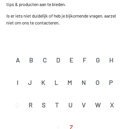
tips & producten aan te bieden.
Is er iets niet duidelijk of heb je bijkomende vragen, aarzel
niet om ons te contacteren.
A
B
C
D
E
F
G
H
I
J
K
L
M
N
O
P
Q
R
S
T
U
V
W
X
Y
Z