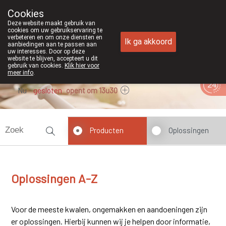
Cookies
Apotheek Duchateau Genk
Deze website maakt gebruik van
089/382429
cookies om uw gebruikservaring te
verbeteren en om onze diensten en
Ik ga akkoord
aanbiedingen aan te passen aan
uw interesses. Door op deze
website te blijven, accepteert u dit
gebruik van cookies.
Klik hier voor
meer info
.
Nu
gesloten
opent om 13u30
Producten
Oplossingen
Oplossingen A-Z
Voor de meeste kwalen, ongemakken en aandoeningen zijn
er oplossingen. Hierbij kunnen wij je helpen door informatie,