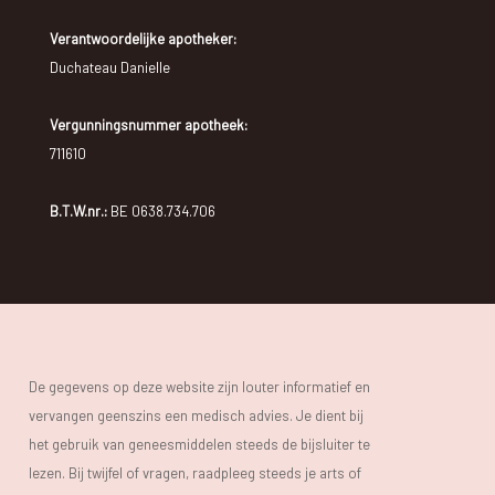
Verantwoordelijke apotheker:
Duchateau Danielle
Vergunningsnummer apotheek:
711610
B.T.W.nr.:
BE 0638.734.706
De gegevens op deze website zijn louter informatief en
vervangen geenszins een medisch advies. Je dient bij
het gebruik van geneesmiddelen steeds de bijsluiter te
lezen. Bij twijfel of vragen, raadpleeg steeds je arts of