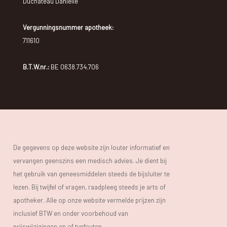
Duchateau Danielle
Vergunningsnummer apotheek:
711610
B.T.W.nr.:
BE 0638.734.706
De gegevens op deze website zijn louter informatief en
vervangen geenszins een medisch advies. Je dient bij
het gebruik van geneesmiddelen steeds de bijsluiter te
lezen. Bij twijfel of vragen, raadpleeg steeds je arts of
apotheker. Alle op onze website vermelde prijzen zijn
inclusief BTW en onder voorbehoud van
prijswijzigingen en of typfouten.