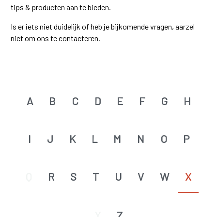
tips & producten aan te bieden.
Is er iets niet duidelijk of heb je bijkomende vragen, aarzel
niet om ons te contacteren.
A
B
C
D
E
F
G
H
I
J
K
L
M
N
O
P
Q
R
S
T
U
V
W
X
Y
Z