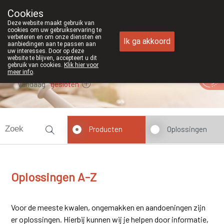
Cookies
Apotheek Duchateau Genk
Deze website maakt gebruik van
089/382429
cookies om uw gebruikservaring te
verbeteren en om onze diensten en
Ik ga akkoord
aanbiedingen aan te passen aan
uw interesses. Door op deze
website te blijven, accepteert u dit
gebruik van cookies.
Klik hier voor
meer info
.
Vandaag
gesloten
Producten
Oplossingen
Oplossingen A-Z
Voor de meeste kwalen, ongemakken en aandoeningen zijn
er oplossingen. Hierbij kunnen wij je helpen door informatie,