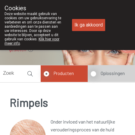
Cookies
Apotheek Duchateau Genk
Deze website maakt gebruik van
089/382429
cookies om uw gebruikservaring te
verbeteren en om onze diensten en
Ik ga akkoord
aanbiedingen aan te passen aan
uw interesses. Door op deze
website te blijven, accepteert u dit
gebruik van cookies.
Klik hier voor
meer info
.
gesloten
Producten
Oplossingen
Rimpels
Onder invloed van het natuurlijke
verouderingsproces van de huid