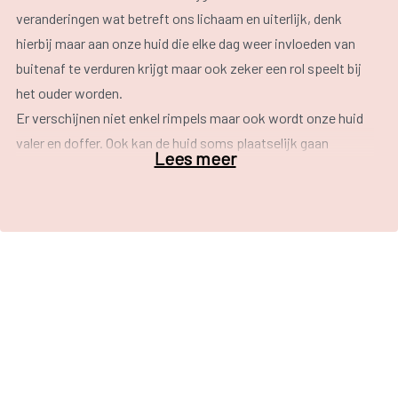
veranderingen wat betreft ons lichaam en uiterlijk, denk
hierbij maar aan onze huid die elke dag weer invloeden van
buitenaf te verduren krijgt maar ook zeker een rol speelt bij
het ouder worden.
Er verschijnen niet enkel rimpels maar ook wordt onze huid
valer en doffer. Ook kan de huid soms plaatselijk gaan
Lees meer
verkleuren.
De snelheid en de mate waarmee de huid veroudert wordt
deels door
erfelijke
en deels door
uitwendige factoren
bepaald. De
leefstijl
van de persoon speelt ook een
belangrijke rol bij huidveroudering.
De huid wordt door het verouderingsproces minder goed
doorbloed met als gevolg dat er minder aanvoer is van
zuurstof en minder afvoer van afvalstoffen. De huid gaat
ook minder vocht vasthouden waardoor de soepelheid ook