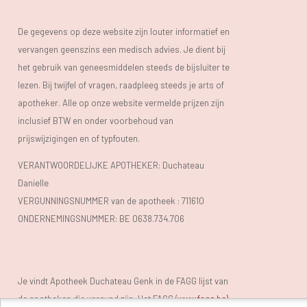
De gegevens op deze website zijn louter informatief en
vervangen geenszins een medisch advies. Je dient bij
het gebruik van geneesmiddelen steeds de bijsluiter te
lezen. Bij twijfel of vragen, raadpleeg steeds je arts of
apotheker. Alle op onze website vermelde prijzen zijn
inclusief BTW en onder voorbehoud van
prijswijzigingen en of typfouten.
VERANTWOORDELIJKE APOTHEKER: Duchateau
Danielle
VERGUNNINGSNUMMER van de apotheek :
711610
ONDERNEMINGSNUMMER:
BE 0638.734.706
Je vindt Apotheek Duchateau Genk in de FAGG lijst van
de apotheken die vergund zijn. Het FAGG (
www.fagg.be)