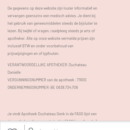
De gegevens op deze website zijn louter informatief en
vervangen geenszins een medisch advies. Je dient bij
het gebruik van geneesmiddelen steeds de bijsluiter te
lezen. Bij twijfel of vragen, raadpleeg steeds je arts of
apotheker. Alle op onze website vermelde prijzen zijn
inclusief BTW en onder voorbehoud van
prijswijzigingen en of typfouten.
VERANTWOORDELIJKE APOTHEKER: Duchateau
Danielle
VERGUNNINGSNUMMER van de apotheek :
711610
ONDERNEMINGSNUMMER:
BE 0638.734.706
Je vindt Apotheek Duchateau Genk in de FAGG lijst van
de apotheken die vergund zijn. Het FAGG (
www.fagg.be)
controleert de wettelikheid van de Belgische (online)