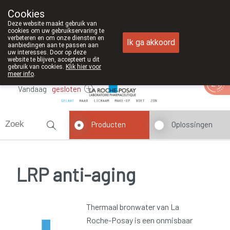
Cookies
Apotheek Duchateau Genk
Deze website maakt gebruik van
089/382429
cookies om uw gebruikservaring te
verbeteren en om onze diensten en
Ik ga akkoord
aanbiedingen aan te passen aan
uw interesses. Door op deze
website te blijven, accepteert u dit
gebruik van cookies.
Klik hier voor
meer info
.
Vandaag
gesloten
Producten
Oplossingen
LRP anti-aging
Thermaal bronwater van La
Roche-Posay is een onmisbaar