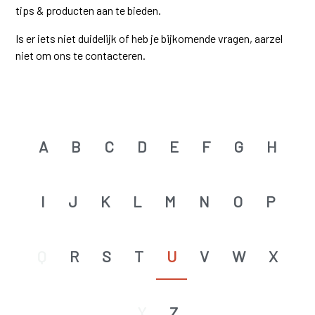
tips & producten aan te bieden.
Is er iets niet duidelijk of heb je bijkomende vragen, aarzel
niet om ons te contacteren.
A
B
C
D
E
F
G
H
I
J
K
L
M
N
O
P
Q
R
S
T
U
V
W
X
Y
Z