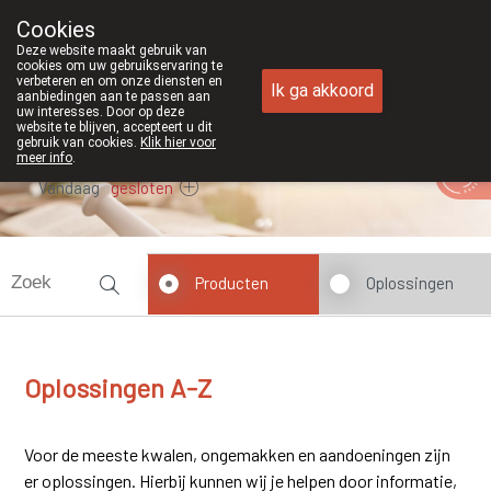
Cookies
Apotheek Duchateau Genk
Deze website maakt gebruik van
089/382429
cookies om uw gebruikservaring te
verbeteren en om onze diensten en
Ik ga akkoord
aanbiedingen aan te passen aan
uw interesses. Door op deze
website te blijven, accepteert u dit
gebruik van cookies.
Klik hier voor
meer info
.
Vandaag
gesloten
Producten
Oplossingen
Oplossingen A-Z
Voor de meeste kwalen, ongemakken en aandoeningen zijn
er oplossingen. Hierbij kunnen wij je helpen door informatie,