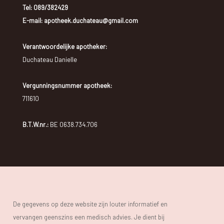
Tel:
089/382429
E-mail: apotheek.duchateau@gmail.com
Verantwoordelijke apotheker:
Duchateau Danielle
Vergunningsnummer apotheek:
711610
B.T.W.nr.:
BE 0638.734.706
De gegevens op deze website zijn louter informatief en
vervangen geenszins een medisch advies. Je dient bij