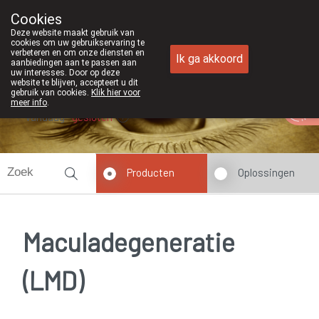
Cookies
Apotheek Duchateau Genk
Deze website maakt gebruik van
089/382429
cookies om uw gebruikservaring te
verbeteren en om onze diensten en
Ik ga akkoord
aanbiedingen aan te passen aan
uw interesses. Door op deze
website te blijven, accepteert u dit
gebruik van cookies.
Klik hier voor
meer info
.
Vandaag
gesloten
Producten
Oplossingen
Maculadegeneratie
(LMD)