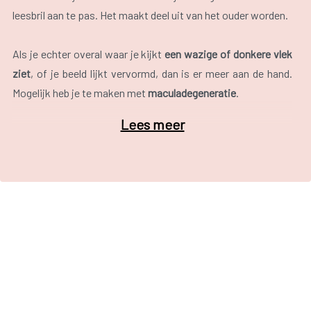
leesbril aan te pas. Het maakt deel uit van het ouder worden.
Als je echter overal waar je kijkt
een wazige of donkere vlek
ziet
, of je beeld lijkt vervormd, dan is er meer aan de hand.
Mogelijk heb je te maken met
maculadegeneratie
.
Lees meer
Scherp zien doe je met de kegeltjes die in de macula of gele
vlek zitten achterin je oogbol op het netvlies. Wanneer deze
macula beschadigd raakt of minder goed werkt
(degenereert), zal je dus moeilijker details kunnen zien. Een
leesbril zal in dit geval weinig uithalen. Deze helpt immers bij
problemen met de ooglens, niet bij aandoeningen van het
netvlies.
Dit zijn enkele symptomen die je kan ondervinden:
Kleuren worden fletser;