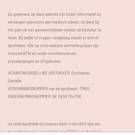
risico blijft bovendien zo hoog tot 15 jaar nadat je
gestopt bent met roken.
De gegevens op deze website zijn louter informatief en
vervangen geenszins een medisch advies. Je dient bij
Voeding
. Er zou volgens onderzoek een verband zijn
het gebruik van geneesmiddelen steeds de bijsluiter te
tussen maculadegeneratie en
een gebrek aan
lezen. Bij twijfel of vragen, raadpleeg steeds je arts of
antioxidanten in de voeding
. Ons lichaam heeft voor
apotheker. Alle op onze website vermelde prijzen zijn
heel wat processen zuurstof nodig. Wanneer we die
inclusief BTW en onder voorbehoud van
zuurstof verbruiken worden er ook vrije radicalen
prijswijzigingen en of typfouten.
aangemaakt als een ‘bijproduct’. Dit zijn echter geen
VERANTWOORDELIJKE APOTHEKER: Duchateau
onschuldige stoffen! Vrije radicalen brengen schade
Danielle
aan op verschillende plaatsen in het lichaam,
VERGUNNINGSNUMMER van de apotheek :
711610
waaronder de macula. Antioxidanten beschermen ons
ONDERNEMINGSNUMMER:
BE 0638.734.706
gelukkig hiertegen door deze radicalen te vangen en ze
onschadelijk te maken. Een deel van deze
antioxidanten kan ons lichaam zelf aanmaken, maar de
Je vindt Apotheek Duchateau Genk in de FAGG lijst van
rest moet uit de voeding komen. Voor onze ogen zijn
de apotheken die vergund zijn. Het FAGG (
www.fagg.be)
carotenoïden, in het bijzonder luteïne en zeaxanthine