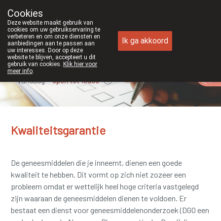
Cookies
Apotheek Duchateau Genk
Deze website maakt gebruik van
089/382429
cookies om uw gebruikservaring te
verbeteren en om onze diensten en
Ik ga akkoord
aanbiedingen aan te passen aan
uw interesses. Door op deze
website te blijven, accepteert u dit
gebruik van cookies.
Klik hier voor
meer info
.
Vandaag
open tot 19u00
Kwaliteitsgarantie
De geneesmiddelen die je inneemt, dienen een goede
kwaliteit te hebben. Dit vormt op zich niet zozeer een
probleem omdat er wettelijk heel hoge criteria vastgelegd
zijn waaraan de geneesmiddelen dienen te voldoen. Er
bestaat een dienst voor geneesmiddelenonderzoek (DGO een