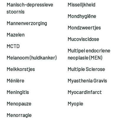
Manisch-depressieve
Misselijkheid
stoornis
Mondhygiëne
Mannenverzorging
Mondzweertjes
Mazelen
Mucoviscidose
MCTD
Multipel endocriene
Melanoom (huidkanker)
neoplasie (MEN)
Melkkorstjes
Multiple Sclerose
Ménière
Myasthenia Gravis
Meningitis
Myocardinfarct
Menopauze
Myopie
Menorragie