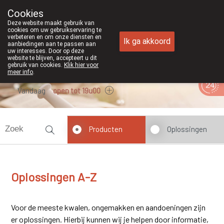
Cookies
Apotheek Duchateau Genk
Deze website maakt gebruik van
089/382429
cookies om uw gebruikservaring te
verbeteren en om onze diensten en
Ik ga akkoord
aanbiedingen aan te passen aan
uw interesses. Door op deze
website te blijven, accepteert u dit
gebruik van cookies.
Klik hier voor
meer info
.
Vandaag
open tot 19u00
Producten
Oplossingen
Oplossingen A-Z
Voor de meeste kwalen, ongemakken en aandoeningen zijn
er oplossingen. Hierbij kunnen wij je helpen door informatie,