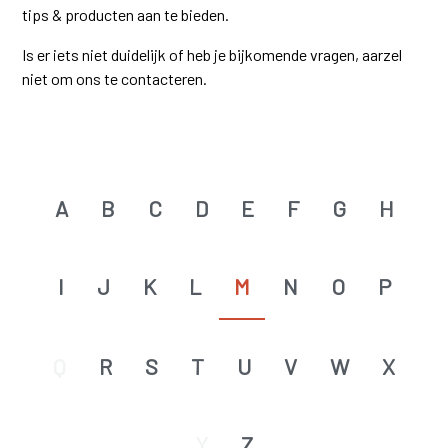
tips & producten aan te bieden.
Is er iets niet duidelijk of heb je bijkomende vragen, aarzel
niet om ons te contacteren.
A
B
C
D
E
F
G
H
I
J
K
L
M
N
O
P
Q
R
S
T
U
V
W
X
Y
Z