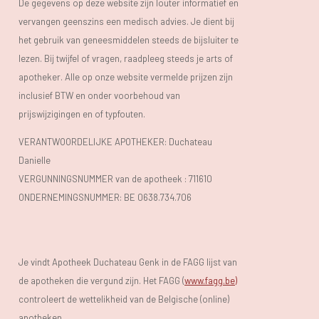
De gegevens op deze website zijn louter informatief en
vervangen geenszins een medisch advies. Je dient bij
het gebruik van geneesmiddelen steeds de bijsluiter te
lezen. Bij twijfel of vragen, raadpleeg steeds je arts of
apotheker. Alle op onze website vermelde prijzen zijn
inclusief BTW en onder voorbehoud van
prijswijzigingen en of typfouten.
VERANTWOORDELIJKE APOTHEKER: Duchateau
Danielle
VERGUNNINGSNUMMER van de apotheek :
711610
ONDERNEMINGSNUMMER:
BE 0638.734.706
Je vindt Apotheek Duchateau Genk in de FAGG lijst van
de apotheken die vergund zijn. Het FAGG (
www.fagg.be)
controleert de wettelikheid van de Belgische (online)
apotheken.