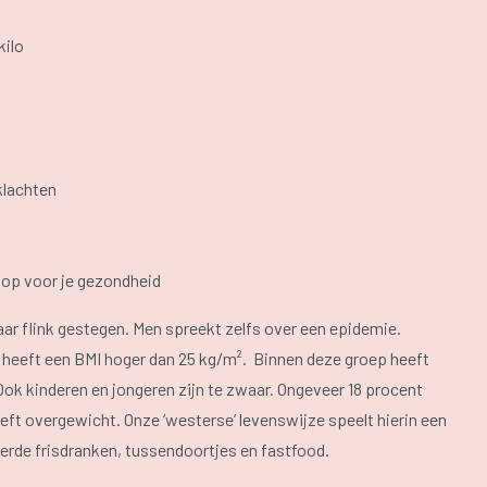
kilo
 klachten
's op voor je gezondheid
aar flink gestegen. Men spreekt zelfs over een epidemie.
ë heeft een BMI hoger dan 25 kg/m². Binnen deze groep heeft
ok kinderen en jongeren zijn te zwaar. Ongeveer 18 procent
eft overgewicht. Onze ‘westerse’ levenswijze speelt hierin een
kerde frisdranken, tussendoortjes en fastfood.