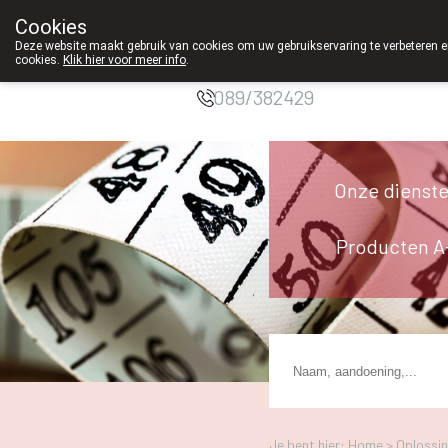
Cookies
Apotheek
Deze website maakt gebruik van cookies om uw gebruikservaring te verbeteren en
Duchateau Genk
cookies.
Klik hier voor meer info
.
g
089/382429
Onze dienst
Producten A
Je bent hier: Home >
Oplossi