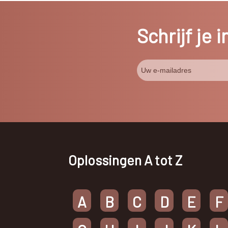
Schrijf je 
Oplossingen A tot Z
A
B
C
D
E
F