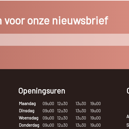
in voor onze nieuwsbrief
Openingsuren
Maandag
09u00
12u30
13u30
19u00
Dinsdag
09u00
12u30
13u30
19u00
A
Woensdag
09u00
12u30
13u30
19u00
S
Donderdag
09u00
12u30
13u30
19u00