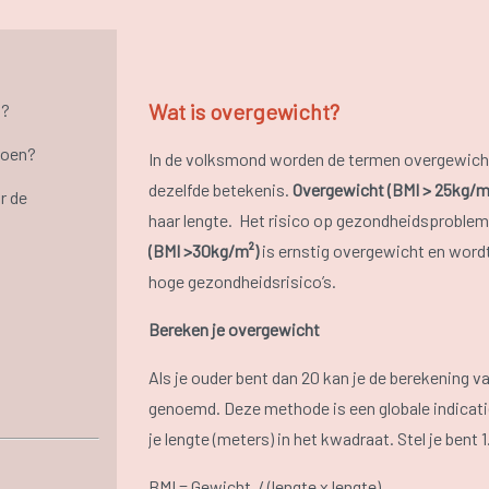
Wat is overgewicht?
n?
doen?
In de volksmond worden de termen overgewicht 
dezelfde betekenis.
Overgewicht (BMI > 25kg/m
r de
haar lengte. Het risico op gezondheidsproblem
(BMI >30kg/m²)
is ernstig overgewicht en word
hoge gezondheidsrisico’s.
Bereken je overgewicht
Als je ouder bent dan 20 kan je de berekening 
genoemd. Deze methode is een globale indicati
je lengte (meters) in het kwadraat. Stel je bent 
BMI = Gewicht / (lengte x lengte)