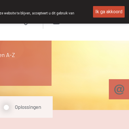
Ik ga akkoord
ebsite te blijven, accepteert u dit gebruik van
Aanmelden
en A-Z
Oplossingen