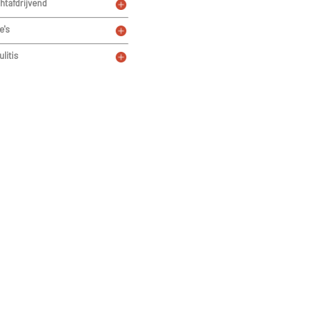
htafdrijvend
e's
ulitis