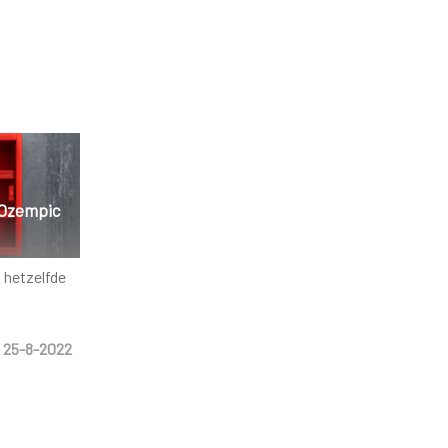
 Ozempic
t hetzelfde
25-8-2022