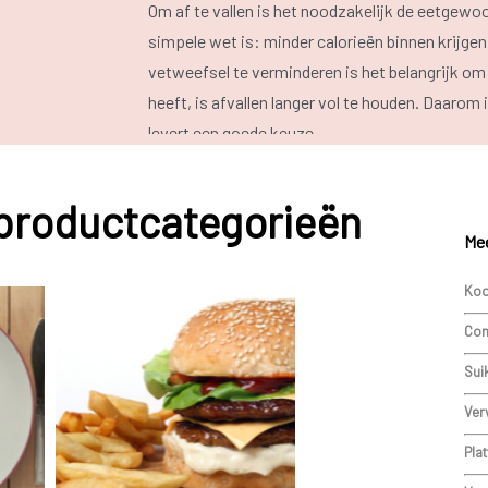
Om af te vallen is het noodzakelijk de eetgew
simpele wet is: minder calorieën binnen krijge
vetweefsel te verminderen is het belangrijk om 
heeft, is afvallen langer vol te houden. Daarom
levert een goede keuze.
Raadpleeg onze oplossing
obesitas
voor meer 
 productcategorieën
gezondheidsrisico’s en mogelijke behandeling
Mee
Jojo-effect
Koo
Als eenmaal het streefgewicht is bereikt, dan b
Com
probleem na het afvallen is dat de kilo’s er w
(jojo-effect). Dit kan worden voorkomen door a
Sui
plaats voor spieren en spierweefsel verbruikt m
Ver
gebruiken.
Plat