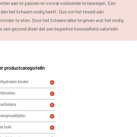
oonten aan te passen en vooral voldoende te bewegen. Een
n dan het lichaam nodig heeft. Dus om het teveel aan
minder te eten. Door het lichaam alles te geven wat het nodig
 is een gezond dieet dat een beperkte hoeveelheid calorieën
informatie over het bepalen van overgewicht, de oorzaken, de
en.
r productcategorieën
lhydraten binder
lijft het de kunst om op gewicht te blijven. Een bekend
binaties
eer snel bijkomen zodra het oude eetpatroon wordt opgepakt
nders te blijven eten en te bewegen. Bij beweging maakt vet
kerbalans
eer energie dan vetweefsel. Zo blijft het lichaam meer energie
vangmaaltijden
te buik