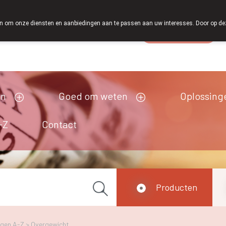
 om onze diensten en aanbiedingen aan te passen aan uw interesses. Door op deze w
Wachtdienst
esloten
en
Goed om weten
Oplossing
-Z
Contact
Producten
ngen A-Z
>
Overgewicht