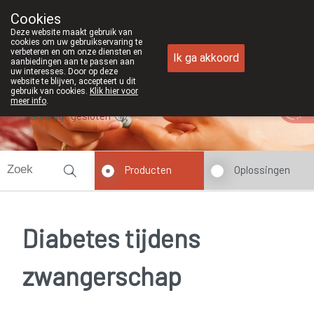
Cookies
Apotheek Duchateau Genk
Deze website maakt gebruik van
089/382429
cookies om uw gebruikservaring te
verbeteren en om onze diensten en
Ik ga akkoord
aanbiedingen aan te passen aan
uw interesses. Door op deze
website te blijven, accepteert u dit
gebruik van cookies.
Klik hier voor
meer info
.
Vandaag
gesloten
Producten
Oplossingen
Diabetes tijdens
zwangerschap