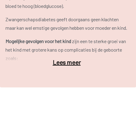
bloed te hoog (bloedglucose).
Zwangerschapsdiabetes geeft doorgaans geen klachten
maar kan wel ernstige gevolgen hebben voor moeder en kind.
Mogelijke gevolgen voor het kind
zijn een te sterke groei van
het kind met grotere kans op complicaties bij de geboorte
zoals:
Lees meer
vroeggeboorte;
trauma tijdens de bevalling (schouderontwrichting);
hypoglycemie (te lage suiker na de bevalling);
geelzucht.
Bovendien hebben deze kinderen een groter risico om
overgewicht en diabetes te ontwikkelen op latere leeftijd.