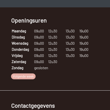
24ste en 28ste zwangerschapsweek gescreend.
Na de bevalling verdwijnt de diabetes meestal spontaan.
Openingsuren
Door het wegvallen van de zwangerschapshormonen worden
de bloedsuikerwaarden weer normaal.
Maandag
09u00
12u30
13u30
19u00
Dinsdag
09u00
12u30
13u30
19u00
Woensdag
09u00
12u30
13u30
19u00
Donderdag
09u00
12u30
13u30
19u00
Vrijdag
09u00
12u30
13u30
19u00
Zaterdag
09u00
12u30
Zondag
gesloten
Volgende week
Contactgegevens