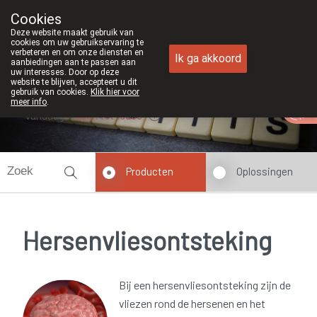
Cookies
Apotheek Duchateau Genk
Deze website maakt gebruik van
089/382429
cookies om uw gebruikservaring te
verbeteren en om onze diensten en
Ik ga akkoord
aanbiedingen aan te passen aan
uw interesses. Door op deze
website te blijven, accepteert u dit
gebruik van cookies.
Klik hier voor
meer info
.
Vandaag
open tot 19u00
Producten
Oplossingen
Hersenvliesontsteking
Bij een hersenvliesontsteking zijn de
vliezen rond de hersenen en het