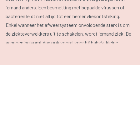
iemand anders. Een besmetting met bepaalde virussen of
bacteriën leidt niet altijd tot een hersenvliesontsteking.
Enkel wanneer het afweersysteem onvoldoende sterk is om
de ziekteverwekkers uit te schakelen, wordt iemand ziek. De
aandoening komt dan ook vooral voor bij baby’s, kleine
kinderen, jongeren of mensen met een verlaagde weerstand.
De meeste hersenvliesontstekingen worden
veroorzaakt
door virussen
, zoals het enterovirus of het bofvirus. Een
virale hersenvliesontsteking
kent doorgaans een mild
verloop en geneest spontaan na één à twee weken.
Een
bacteriële hersenvliesontsteking
kent een ernstig
verloop. De belangrijkste bacteriën die een
hersenvliesontsteking kunnen veroorzaken zijn
pneumokokken en meningokokken. Deze bacteriën zijn bij
veel mensen aanwezig in de luchtwegen maar kunnen enkel