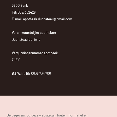
3600 Genk
Tel:
089/382429
E-mail: apotheek.duchateau@gmail.com
Verantwoordelijke apotheker:
Duchateau Danielle
Vergunningsnummer apotheek:
711610
B.T.W.nr.:
BE 0638.734.706
De gegevens op deze website zijn louter informatief en