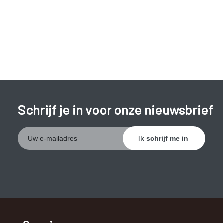
bij een verzwakte weerstand een hersenvliesontsteking
veroorzaken. Een bacteriële hersenvliesontsteking moet
snel behandeld worden. Indien niet tijdig behandeld kan er
hersenschade optreden en kan de aandoening zelfs dodelijk
zijn.
Schrijf je in voor onze nieuwsbrief