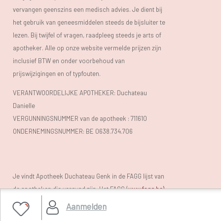
vervangen geenszins een medisch advies. Je dient bij
het gebruik van geneesmiddelen steeds de bijsluiter te
lezen. Bij twijfel of vragen, raadpleeg steeds je arts of
apotheker. Alle op onze website vermelde prijzen zijn
inclusief BTW en onder voorbehoud van
prijswijzigingen en of typfouten.
VERANTWOORDELIJKE APOTHEKER: Duchateau
Danielle
VERGUNNINGSNUMMER van de apotheek :
711610
ONDERNEMINGSNUMMER:
BE 0638.734.706
Je vindt Apotheek Duchateau Genk in de FAGG lijst van
de apotheken die vergund zijn. Het FAGG (
www.fagg.be)
controleert de wettelikheid van de Belgische (online)
Aanmelden
apotheken.