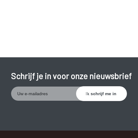
groeien en uitzaaien. Niet-kleincellige longkanker komt bij
ongeveer 75 tot 80 procent van de mensen met longkanker
voor. De tumor groeit langzamer en de doorgroei in
omliggend weefsel en de uitzaaiingen verlopen daardoor ook
langzamer. Door de behandeling lukt het vaak nog om het
leven te verlengen en de klachten te bestrijden.
Schrijf je in voor onze nieuwsbrief