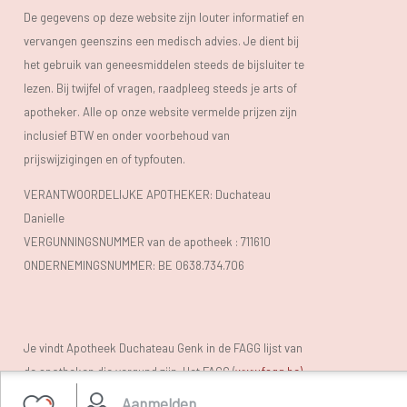
De gegevens op deze website zijn louter informatief en
vervangen geenszins een medisch advies. Je dient bij
het gebruik van geneesmiddelen steeds de bijsluiter te
lezen. Bij twijfel of vragen, raadpleeg steeds je arts of
apotheker. Alle op onze website vermelde prijzen zijn
inclusief BTW en onder voorbehoud van
prijswijzigingen en of typfouten.
VERANTWOORDELIJKE APOTHEKER: Duchateau
Danielle
VERGUNNINGSNUMMER van de apotheek :
711610
ONDERNEMINGSNUMMER:
BE 0638.734.706
Je vindt Apotheek Duchateau Genk in de FAGG lijst van
de apotheken die vergund zijn. Het FAGG (
www.fagg.be)
controleert de wettelikheid van de Belgische (online)
Aanmelden