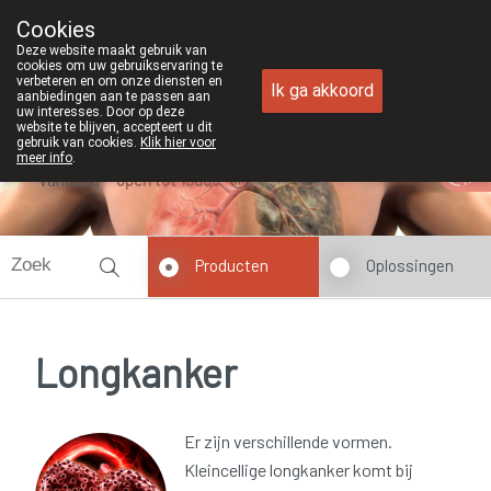
Cookies
Apotheek Duchateau Genk
Deze website maakt gebruik van
089/382429
cookies om uw gebruikservaring te
verbeteren en om onze diensten en
Ik ga akkoord
aanbiedingen aan te passen aan
uw interesses. Door op deze
website te blijven, accepteert u dit
gebruik van cookies.
Klik hier voor
meer info
.
Vandaag
open tot 19u00
Producten
Oplossingen
Longkanker
Er zijn verschillende vormen.
Kleincellige longkanker komt bij