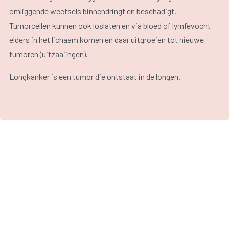
omliggende weefsels binnendringt en beschadigt.
Tumorcellen kunnen ook loslaten en via bloed of lymfevocht
elders in het lichaam komen en daar uitgroeien tot nieuwe
tumoren (uitzaaiingen).
Longkanker is een tumor die ontstaat in de longen.
Longkanker zaait zich doorgaans uit naar de lymfeklieren
rondom de luchtpijp. Vervolgens zijn er vaak uitzaaiingen
naar andere lymfeklieren (sleutelbeen, oksels, hals) en naar
andere organen, bijvoorbeeld de andere long, de lever, de
bijnieren, de botten en de hersenen.
Er zijn verschillende vormen van longkanker. Meestal gaat
het om kleincellige of niet-kleincellige longkanker.
Kleincellige longkanker komt bij ongeveer 20 tot 25 procent
van de mensen met longkanker voor. Kenmerkend voor deze
vorm is dat cellen zich snel delen, in het omliggende weefsel