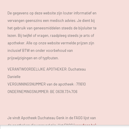
De gegevens op deze website zijn louter informatief en
vervangen geenszins een medisch advies. Je dient bij
het gebruik van geneesmiddelen steeds de bijsluiter te
lezen. Bij twijfel of vragen, raadpleeg steeds je arts of
apotheker. Alle op onze website vermelde prijzen zijn
inclusief BTW en onder voorbehoud van
prijswijzigingen en of typfouten.
VERANTWOORDELIJKE APOTHEKER: Duchateau
Danielle
VERGUNNINGSNUMMER van de apotheek :
711610
ONDERNEMINGSNUMMER:
BE 0638.734.706
Je vindt Apotheek Duchateau Genk in de FAGG lijst van
de apotheken die vergund zijn. Het FAGG (
www.fagg.be)