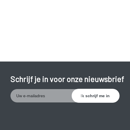
Bij ernstige verziendheid zullen symptomen al op jonge
leeftijd optreden. Deze kinderen hebben bijvoorbeeld weinig
belangstelling voor kleine voorwerpen of hebben problemen
met lezen.
Verziendheid kan gecorrigeerd worden met een bril of
contactlenzen. In sommige gevallen kan het
gezichtvermogen ook gecorrigeerd worden met een
chirurgische ingreep (laserbehandeling).
Schrijf je in voor onze nieuwsbrief