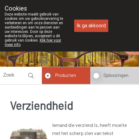
Cookies
Apotheek Duchateau Genk
Deze website maakt gebruik van
089/382429
cookies om uw gebruikservaring te
verbeteren en om onze diensten en
Ik ga akkoord
aanbiedingen aan te passen aan
uw interesses. Door op deze
website te blijven, accepteert u dit
gebruik van cookies.
Klik hier voor
meer info
.
gesloten
Producten
Oplossingen
Verziendheid
Iemand die verziend is, heeft moeite
met het scherp zien van tekst