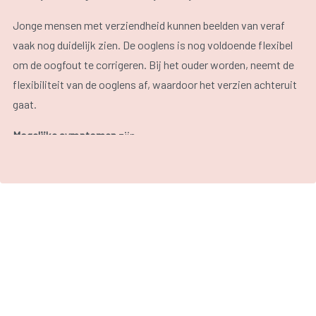
Jonge mensen met verziendheid kunnen beelden van veraf
vaak nog duidelijk zien. De ooglens is nog voldoende flexibel
om de oogfout te corrigeren. Bij het ouder worden, neemt de
flexibiliteit van de ooglens af, waardoor het verzien achteruit
gaat.
Mogelijke symptomen
zijn:
Vermoeidheid.
Hoofdpijn.
Branderige ogen.
Concentratieproblemen.
Wazig zicht van dichtbij.