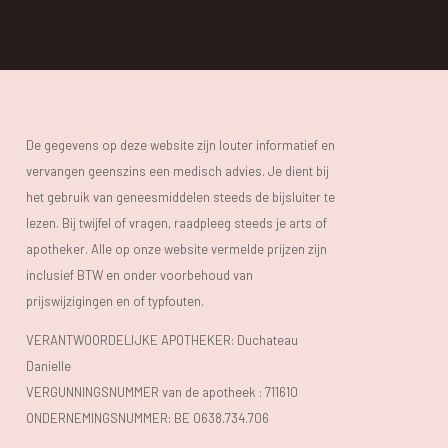
De gegevens op deze website zijn louter informatief en
vervangen geenszins een medisch advies. Je dient bij
het gebruik van geneesmiddelen steeds de bijsluiter te
lezen. Bij twijfel of vragen, raadpleeg steeds je arts of
apotheker. Alle op onze website vermelde prijzen zijn
inclusief BTW en onder voorbehoud van
prijswijzigingen en of typfouten.
VERANTWOORDELIJKE APOTHEKER: Duchateau
Danielle
VERGUNNINGSNUMMER van de apotheek :
711610
ONDERNEMINGSNUMMER:
BE 0638.734.706