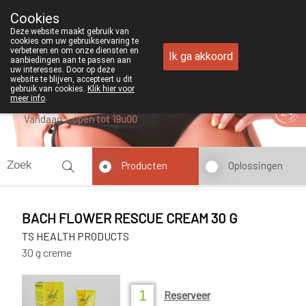
Cookies
Apotheek Duchateau Genk
Deze website maakt gebruik van
089/382429
cookies om uw gebruikservaring te
verbeteren en om onze diensten en
Ik ga akkoord
aanbiedingen aan te passen aan
uw interesses. Door op deze
website te blijven, accepteert u dit
gebruik van cookies.
Klik hier voor
meer info
.
Vandaag
open tot 19u00
Producten
Oplossingen
BACH FLOWER RESCUE CREAM 30 G
TS HEALTH PRODUCTS
30 g creme
Reserveer