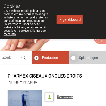
Cookies
Apotheek Duchateau Genk
Deze website maakt gebruik van
089/382429
cookies om uw gebruikservaring te
verbeteren en om onze diensten en
Ik ga akkoord
aanbiedingen aan te passen aan
uw interesses. Door op deze
website te blijven, accepteert u dit
gebruik van cookies.
Klik hier voor
meer info
.
Vandaag
Nu
gesloten
Producten
Oplossingen
PHARMEX CISEAUX ONGLES DROITS
INFINITY PHARMA
Reserveer