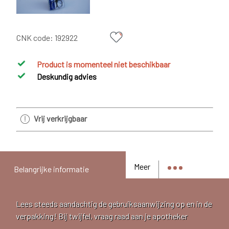
CNK code:
192922
Product is momenteel niet beschikbaar
Deskundig advies
Vrij verkrijgbaar
Meer
Belangrijke informatie
Lees steeds aandachtig de gebruiksaanwijzing op en in de
verpakking! Bij twijfel, vraag raad aan je apotheker