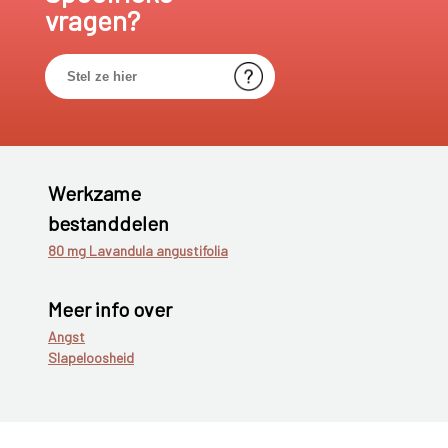
vragen?
Werkzame
bestanddelen
80 mg Lavandula angustifolia
Meer info over
Angst
Slapeloosheid