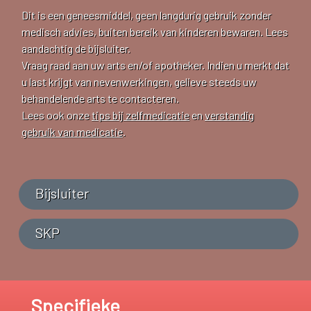
Dit is een geneesmiddel, geen langdurig gebruik zonder
medisch advies, buiten bereik van kinderen bewaren. Lees
aandachtig de bijsluiter.
Vraag raad aan uw arts en/of apotheker. Indien u merkt dat
u last krijgt van nevenwerkingen, gelieve steeds uw
behandelende arts te contacteren.
Lees ook onze
tips bij zelfmedicatie
en
verstandig
gebruik van medicatie
.
Bijsluiter
SKP
Specifieke