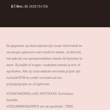
B.T.W.nr.:
BE 0638.734.706
De gegevens op deze website zijn louter informatief en
vervangen geenszins een medisch advies. Je dient bij
het gebruik van geneesmiddelen steeds de bijsluiter te
lezen. Bij twijfel of vragen, raadpleeg steeds je arts of
apotheker. Alle op onze website vermelde prijzen zijn
inclusief BTW en onder voorbehoud van
prijswijzigingen en of typfouten.
VERANTWOORDELIJKE APOTHEKER: Duchateau
Danielle
VERGUNNINGSNUMMER van de apotheek :
711610