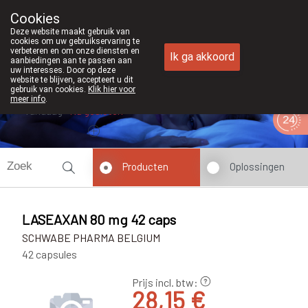
Cookies
Apotheek Duchateau Genk
Deze website maakt gebruik van
089/382429
cookies om uw gebruikservaring te
verbeteren en om onze diensten en
Ik ga akkoord
aanbiedingen aan te passen aan
uw interesses. Door op deze
website te blijven, accepteert u dit
gebruik van cookies.
Klik hier voor
meer info
.
Vandaag
Nu
gesloten
Producten
Oplossingen
LASEAXAN 80 mg 42 caps
SCHWABE PHARMA BELGIUM
42 capsules
Prijs incl. btw:
28,15 €