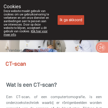
Cookies
Apotheek Duchateau Genk
Deze website maakt gebruik van
089/382429
cookies om uw gebruikservaring te
verbeteren en om onze diensten en
Ik ga akkoord
aanbiedingen aan te passen aan
uw interesses. Door op deze
website te blijven, accepteert u dit
gebruik van cookies.
Klik hier voor
meer info
.
Vandaag
open tot 19u00
CT-scan
Wat is een CT-scan?
Een CT-scan, of een computertomografie, is een
onderzoekstechniek waarbij er röntgenbeelden worden