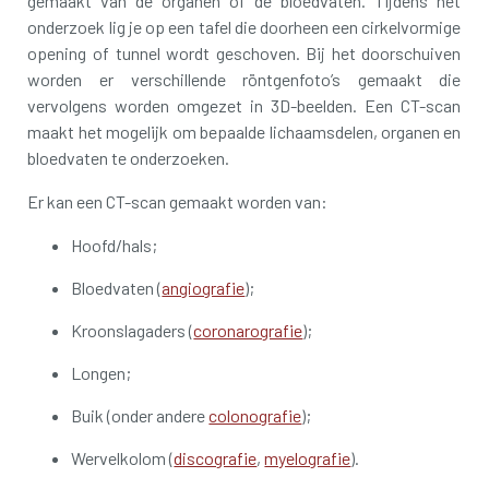
gemaakt van de organen of de bloedvaten. Tijdens het
onderzoek lig je op een tafel die doorheen een cirkelvormige
opening of tunnel wordt geschoven. Bij het doorschuiven
worden er verschillende röntgenfoto’s gemaakt die
vervolgens worden omgezet in 3D-beelden. Een CT-scan
maakt het mogelijk om bepaalde lichaamsdelen, organen en
bloedvaten te onderzoeken.
Er kan een CT-scan gemaakt worden van:
Hoofd/hals;
Bloedvaten (
angiografie
);
Kroonslagaders (
coronarografie
);
Longen;
Buik (onder andere
colonografie
);
Wervelkolom (
discografie
,
myelografie
).