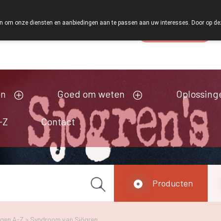
 om onze diensten en aanbiedingen aan te passen aan uw interesses. Door op deze w
Wachtdienst
esloten
en
Goed om weten
Oplossing
-Z
Contact
Producten
ngen A-Z
>
Syndroom van Sjögren