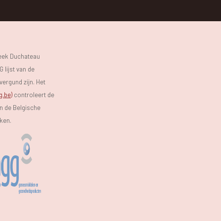
heek Duchateau
 lijst van de
vergund zijn. Het
g.be)
controleert de
an de Belgische
eken.