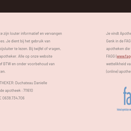
 zijn louter informatief en vervangen
Je vindt Apot
s. Je dient bij het gebruik van
Genk in de FAGG
luiter te lezen. Bij twijfel of vragen,
apotheken die 
 apotheker. Alle op onze website
FAGG (
www.fag
sief BTW en onder voorbehoud van
wettelikheid v
ten.
(online) apoth
EKER: Duchateau Danielle
e apotheek :
711610
E 0638.734.706