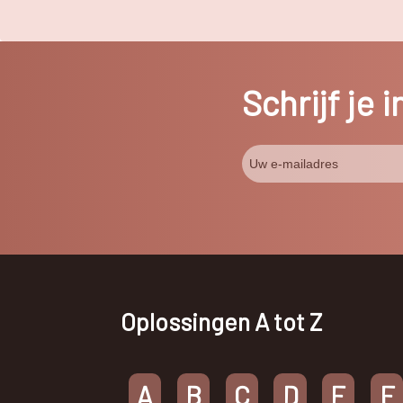
Schrijf je 
Oplossingen A tot Z
A
B
C
D
E
F