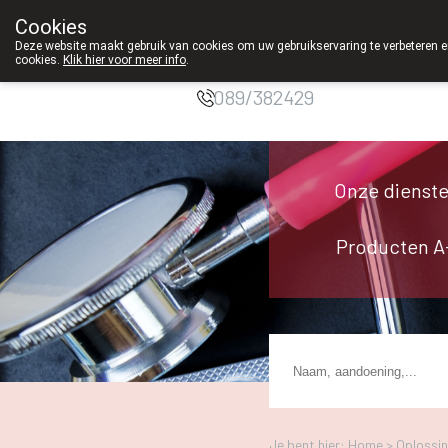
Cookies
Apotheek
Deze website maakt gebruik van cookies om uw gebruikservaring te verbeteren en
Duchateau Genk
cookies.
Klik hier voor meer info
.
g
089/382429
Onze dienst
Producten A
Je bent hier: Home >
Oplossi