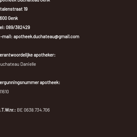
talenstraat 19
600 Genk
el:
089/382429
-mail: apotheek.duchateau@gmail.com
erantwoordelijke apotheker:
uchateau Danielle
ergunningsnummer apotheek:
11610
.T.W.nr.:
BE 0638.734.706