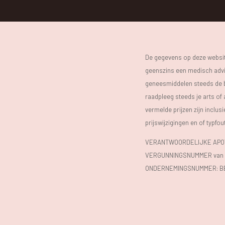
De gegevens op deze website
geenszins een medisch advie
geneesmiddelen steeds de bijs
raadpleeg steeds je arts of
vermelde prijzen zijn inclu
prijswijzigingen en of typfou
VERANTWOORDELIJKE APOTH
VERGUNNINGSNUMMER van d
ONDERNEMINGSNUMMER:
B