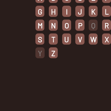
G
H
I
J
K
L
M
N
O
P
Q
R
S
T
U
V
W
X
Y
Z