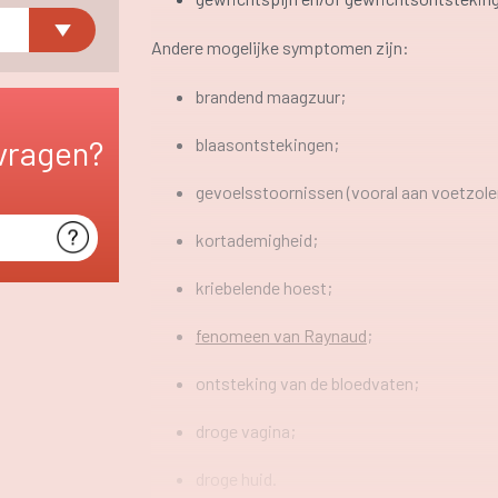
Andere mogelijke symptomen zijn:
brandend maagzuur;
vragen?
blaasontstekingen;
gevoelsstoornissen (vooral aan voetzole
kortademigheid;
kriebelende hoest;
fenomeen van Raynaud
;
ontsteking van de bloedvaten;
droge vagina;
droge huid.