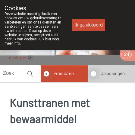
Cookies
Apotheek Duchateau Genk
Deze website maakt gebruik van
089/382429
cookies om uw gebruikservaring te
verbeteren en om onze diensten en
Ik ga akkoord
aanbiedingen aan te passen aan
uw interesses. Door op deze
website te blijven, accepteert u dit
gebruik van cookies.
Klik hier voor
meer info
.
gesloten
Producten
Oplossingen
Kunsttranen met
bewaarmiddel