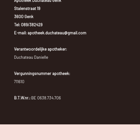
Apotheek Duchateau Genk
Stalenstraat 19
3600 Genk
Tel:
089/382429
E-mail: apotheek.duchateau@gmail.com
Verantwoordelijke apotheker:
Duchateau Danielle
Vergunningsnummer apotheek:
711610
B.T.W.nr.:
BE 0638.734.706