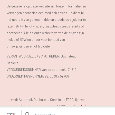
De gegevens op deze website zijn louter informatief en
vervangen geenszins een medisch advies. Je dient bij
het gebruik van geneesmiddelen steeds de bijsluiter te
lezen. Bij twijfel of vragen, raadpleeg steeds je arts of
apotheker. Alle op onze website vermelde prijzen zijn
inclusief BTW en onder voorbehoud van
prijswijzigingen en of typfouten.
VERANTWOORDELIJKE APOTHEKER: Duchateau
Danielle
VERGUNNINGSNUMMER van de apotheek :
711610
ONDERNEMINGSNUMMER:
BE 0638.734.706
Je vindt Apotheek Duchateau Genk in de FAGG lijst van
de apotheken die vergund zijn. Het FAGG (
www.fagg.be)
controleert de wettelikheid van de Belgische (online)