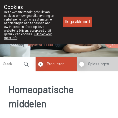
Cookies
Apotheek Duchateau Genk
Deze website maakt gebruik van
089/382429
cookies om uw gebruikservaring te
verbeteren en om onze diensten en
Ik ga akkoord
aanbiedingen aan te passen aan
uw interesses. Door op deze
website te blijven, accepteert u dit
gebruik van cookies.
Klik hier voor
meer info
.
Vandaag
open tot 19u00
Producten
Oplossingen
Homeopatische
middelen