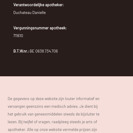
Verantwoordelijke apotheker:
Duchateau Danielle
Vergunningsnummer apotheek:
711610
B.T.W.nr.:
BE 0638.734.706
De gegevens op deze website zijn louter informatief en
vervangen geenszins een medisch advies. Je dient bij
het gebruik van geneesmiddelen steeds de bijsluiter te
lezen. Bij twijfel of vragen, raadpleeg steeds je arts of
apotheker. Alle op onze website vermelde prijzen zijn