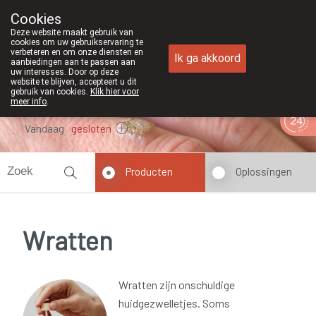
Cookies
Apotheek Duchateau Genk
Deze website maakt gebruik van
089/382429
cookies om uw gebruikservaring te
verbeteren en om onze diensten en
Ik ga akkoord
aanbiedingen aan te passen aan
uw interesses. Door op deze
website te blijven, accepteert u dit
gebruik van cookies.
Klik hier voor
meer info
.
Vandaag
gesloten
Producten
Oplossingen
Wratten
Wratten zijn onschuldige
huidgezwelletjes. Soms