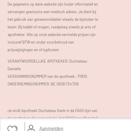
De gegevens op deze website zijn louter informatief en
vervangen geenszins een medisch advies. Je dient bij
het gebruik van geneesmiddelen steeds de bijsluiter te
lezen. Bij twijfel of vragen, raadpleeg steeds je arts of
apotheker. Alle op onze website vermelde prijzen zijn
inclusief BTW en onder voorbehoud van
prijswijzigingen en of typfouten.
VERANTWOORDELIJKE APOTHEKER: Duchateau
Danielle
VERGUNNINGSNUMMER van de apotheek :
711610
ONDERNEMINGSNUMMER:
BE 0638.734.706
Je vindt Apotheek Duchateau Genk in de FAGG lijst van
de apotheken die vergund zijn. Het FAGG (
www.fagg.be)
controleert de wettelikheid van de Belgische (online)
Aanmelden