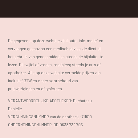
De gegevens op deze website zijn louter informatief en
vervangen geenszins een medisch advies. Je dient bij
het gebruik van geneesmiddelen steeds de bijsluiter te
lezen. Bij twijfel of vragen, raadpleeg steeds je arts of
apotheker. Alle op onze website vermelde prijzen zijn
inclusief BTW en onder voorbehoud van
prijswijzigingen en of typfouten.
VERANTWOORDELIJKE APOTHEKER: Duchateau
Danielle
VERGUNNINGSNUMMER van de apotheek :
711610
ONDERNEMINGSNUMMER:
BE 0638.734.706