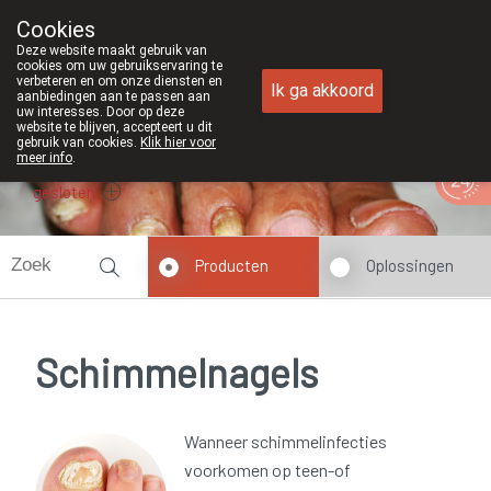
Cookies
Apotheek Duchateau Genk
Deze website maakt gebruik van
089/382429
cookies om uw gebruikservaring te
verbeteren en om onze diensten en
Ik ga akkoord
aanbiedingen aan te passen aan
uw interesses. Door op deze
website te blijven, accepteert u dit
gebruik van cookies.
Klik hier voor
meer info
.
gesloten
Producten
Oplossingen
Schimmelnagels
Wanneer schimmelinfecties
voorkomen op teen-of