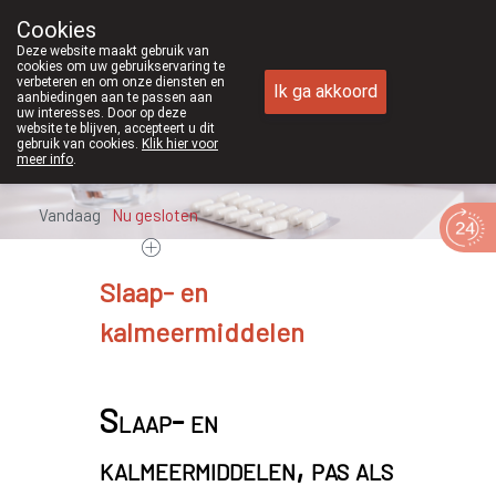
Cookies
Apotheek Duchateau Genk
Deze website maakt gebruik van
089/382429
cookies om uw gebruikservaring te
verbeteren en om onze diensten en
Ik ga akkoord
aanbiedingen aan te passen aan
uw interesses. Door op deze
website te blijven, accepteert u dit
gebruik van cookies.
Klik hier voor
meer info
.
Vandaag
Nu
gesloten
Slaap- en
kalmeermiddelen
Slaap- en
kalmeermiddelen, pas als