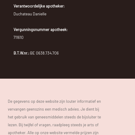
Verantwoordelijke apotheker:
Duchateau Danielle
Vergunningsnummer apotheek:
711610
B.T.W.nr.:
BE 0638.734.706
De gegevens op deze website zijn louter informatief en
vervangen geenszins een medisch advies. Je dient bij
het gebruik van geneesmiddelen steeds de bijsluiter te
lezen. Bij twijfel of vragen, raadpleeg steeds je arts of
apotheker. Alle op onze website vermelde prijzen zijn