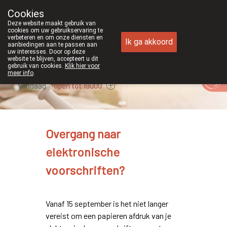
Cookies
Apotheek Duchateau Genk
Deze website maakt gebruik van
089/382429
cookies om uw gebruikservaring te
verbeteren en om onze diensten en
Ik ga akkoord
aanbiedingen aan te passen aan
uw interesses. Door op deze
website te blijven, accepteert u dit
gebruik van cookies.
Klik hier voor
meer info
.
Vandaag
open tot 19u00
Overgang naar
elektronische
voorschriften?
Vanaf 15 september is het niet langer
vereist om een papieren afdruk van je