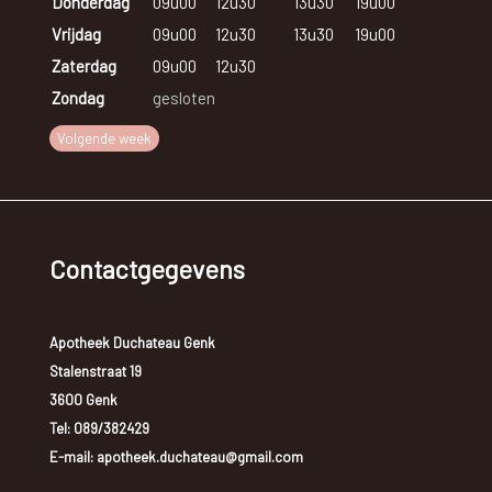
Donderdag
09u00
12u30
13u30
19u00
Vrijdag
09u00
12u30
13u30
19u00
Zaterdag
09u00
12u30
Zondag
gesloten
Volgende week
Contactgegevens
Apotheek Duchateau Genk
Stalenstraat 19
3600 Genk
Tel:
089/382429
E-mail: apotheek.duchateau@gmail.com