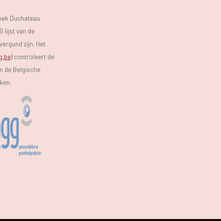
heek Duchateau
 lijst van de
vergund zijn. Het
g.be)
controleert de
an de Belgische
eken.