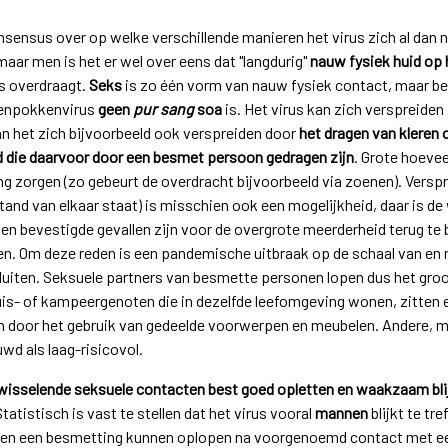
ensus over op welke verschillende manieren het virus zich al dan 
 maar men is het er wel over eens dat "langdurig"
nauw fysiek huid op 
s overdraagt.
Seks
is zo één vorm van nauw fysiek contact, maar be
penpokkenvirus
geen
pur sang
soa
is. Het virus kan zich verspreiden
kan het zich bijvoorbeeld ook verspreiden door
het dragen van kleren o
d die daarvoor door een besmet persoon gedragen zijn
. Grote hoeve
 zorgen (zo gebeurt de overdracht bijvoorbeeld via zoenen). Verspre
and van elkaar staat) is misschien ook een mogelijkheid, daar is de
 en bevestigde gevallen zijn voor de overgrote meerderheid terug te
en. Om deze reden is een pandemische uitbraak op de schaal van en 
 sluiten. Seksuele partners van besmette personen lopen dus het gro
is- of kampeergenoten die in dezelfde leefomgeving wonen, zitten 
door het gebruik van gedeelde voorwerpen en meubelen. Andere, mi
d als laag-risicovol.
wisselende seksuele contacten best goed opletten en waakzaam bli
tatistisch is vast te stellen dat het virus vooral
mannen
blijkt te tre
reen een besmetting kunnen oplopen na voorgenoemd contact met 