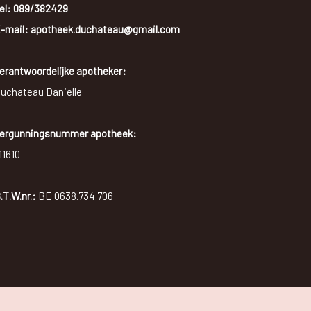
el:
089/382429
-mail: apotheek.duchateau@gmail.com
erantwoordelijke apotheker:
uchateau Danielle
ergunningsnummer apotheek:
11610
.T.W.nr.:
BE 0638.734.706