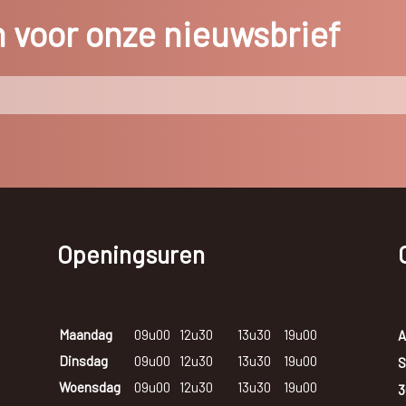
in voor onze nieuwsbrief
Openingsuren
Maandag
09u00
12u30
13u30
19u00
A
Dinsdag
09u00
12u30
13u30
19u00
S
Woensdag
09u00
12u30
13u30
19u00
3