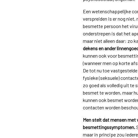
Een wetenschappelijke cons
verspreiden is er nog niet,
besmette persoon het viru
onderstrepen is dat het a
maar niet alleen daar: zo 
dekens en ander linnengoe
kunnen ook voor besmetting
(wanneer men op korte afst
De tot nu toe vastgestelde
fysieke (seksuele) contact
zo goed als volledig uit te
besmet te worden, maar hu
kunnen ook besmet worden 
contacten worden beschouw
Men stelt dat mensen met 
besmettingssymptomen.
S
maar in principe zou iede