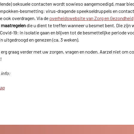
lende) seksuele contacten wordt sowieso aangemoedigd, maar bied
enpokken-besmetting: virus-dragende speekseldruppels en contac
te ook overdragen. Via de
overheidswebsite van Zorg en Gezondheid
e
maatregelen
die u dient te treffen wanneer u besmet bent. Die zijn 
ovid-19: in isolatie gaan en blijven tot de besmettelijke periode voor
jn uitgedroogd en genezen (ca. 3 weken).
 erg graag verder met uw zorgen, vragen en noden. Aarzel niet om c
t!
info:
ap