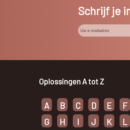
Schrijf je 
Oplossingen A tot Z
A
B
C
D
E
F
G
H
I
J
K
L