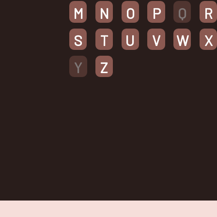
M
N
O
P
Q
R
S
T
U
V
W
X
Y
Z