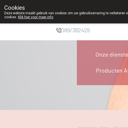
Cookies
Apotheek
Deze website maakt gebruik van cookies om uw gebruikservaring te verbeteren en
cookies.
Klik hier voor meer info
.
Duchateau Genk
089/382429
Onze dienst
Producten A
Je bent hier: Home >
Het ape