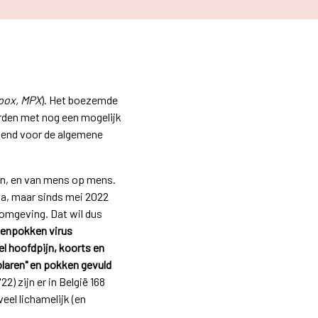
pox, MPX
). Het boezemde
orden met nog een mogelijk
kkend voor de algemene
n, en van mens op mens.
ka, maar sinds mei 2022
-omgeving. Dat wil dus
enpokken virus
l hoofdpijn, koorts en
laren" en pokken gevuld
) zijn er in België 168
eel lichamelijk (en