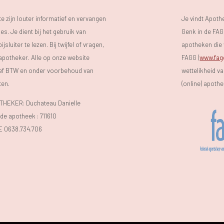
 zijn louter informatief en vervangen
Je vindt Apot
s. Je dient bij het gebruik van
Genk in de FAGG
luiter te lezen. Bij twijfel of vragen,
apotheken die 
 apotheker. Alle op onze website
FAGG (
www.fag
sief BTW en onder voorbehoud van
wettelikheid v
ten.
(online) apoth
EKER: Duchateau Danielle
e apotheek :
711610
E 0638.734.706