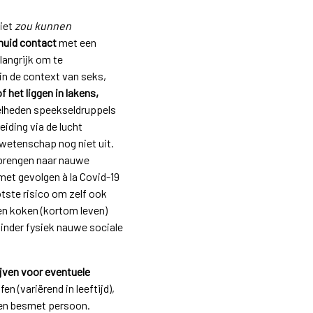
niet
zou kunnen
huid contact
met een
langrijk om te
 in de context van seks,
f het liggen in lakens,
elheden speekseldruppels
iding via de lucht
 wetenschap nog niet uit.
 brengen naar nauwe
met gevolgen à la Covid-19
otste risico om zelf ook
en koken (kortom leven)
nder fysiek nauwe sociale
jven voor eventuele
ffen (variërend in leeftijd),
een besmet persoon.