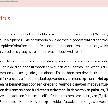
irus
 het één en ander gelezen hebben over het apenpokkenvirus (
Monkey
ak na/tijdens (?) de coronacrisis via de media geconfronteerd te w
de epidemiologische situatie is compleet anders (en minder zorgwe
 vertellen u graag waarom, en waar u best wel op let.
aakt door een virus dat van dier op mens kan overgedragen worde
 ligt in de tropische klimaten en wouden van Centraal- en West-Afri
gevallen vastgelegd die geen directe link hadden met deze herkomst
n in Europa zelf hebben plaatsgevonden, van mens op mens.
Het ap
ken na besmetting door een grieperig, vermoeid gevoel, met eventuee
en de kenmerkende huidletsels opkomen, in de vorm van puistjes, "b
 huidwonden is besmettelijk. Op het moment van schrijven (7 juli, '22
Sciensano). Het ziekteverloop is zelden fataal, maar zorgt wel voor v