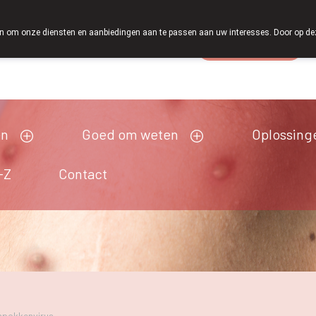
 om onze diensten en aanbiedingen aan te passen aan uw interesses. Door op deze w
Wachtdienst
Vandaag
open tot 19u00
en
Goed om weten
Oplossing
-Z
Contact
npokkenvirus