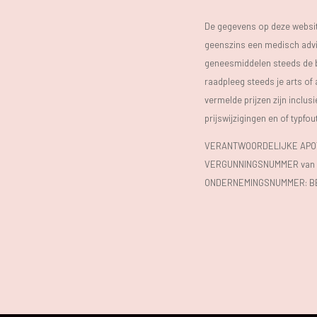
De gegevens op deze website
geenszins een medisch advie
geneesmiddelen steeds de bijs
raadpleeg steeds je arts of
vermelde prijzen zijn inclu
prijswijzigingen en of typfou
VERANTWOORDELIJKE APOTH
VERGUNNINGSNUMMER van d
ONDERNEMINGSNUMMER:
B