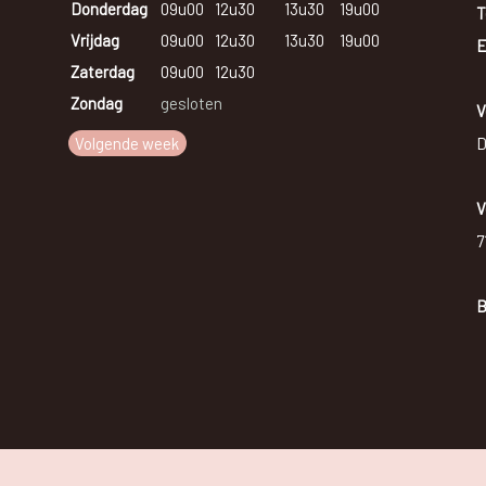
Donderdag
09u00
12u30
13u30
19u00
T
Vrijdag
09u00
12u30
13u30
19u00
E
Zaterdag
09u00
12u30
Zondag
gesloten
V
Volgende week
D
V
7
B