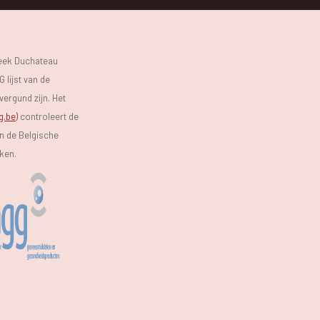
heek Duchateau
 lijst van de
vergund zijn. Het
g.be)
controleert de
an de Belgische
eken.