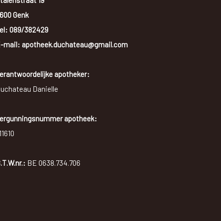
talenstraat 19
600 Genk
el:
089/382429
-mail: apotheek.duchateau@gmail.com
erantwoordelijke apotheker:
uchateau Danielle
ergunningsnummer apotheek:
11610
.T.W.nr.:
BE 0638.734.706