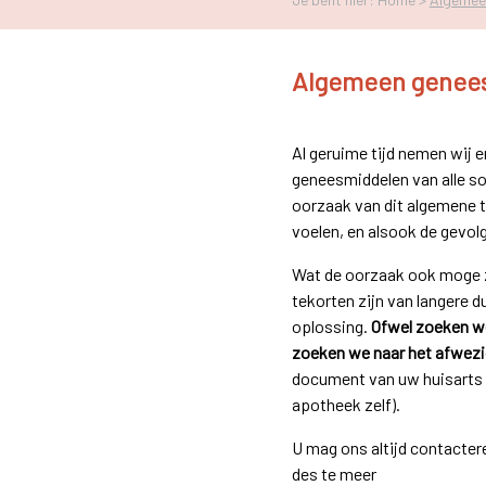
Algemeen genee
Al geruime tijd nemen wij 
geneesmiddelen van alle so
oorzaak van dit algemene tek
voelen, en alsook de gevolg
Wat de oorzaak ook moge zi
tekorten zijn van langere d
oplossing.
Ofwel zoeken we 
zoeken we naar het afwezig
document van uw huisarts n
apotheek zelf).
U mag ons altijd contactere
des te meer