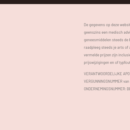
De gegevens op deze website
geenszins een medisch advie
geneesmiddelen steeds de bijs
raadpleeg steeds je arts of
vermelde prijzen zijn inclu
prijswijzigingen en of typfou
VERANTWOORDELIJKE APOTH
VERGUNNINGSNUMMER van d
ONDERNEMINGSNUMMER:
B