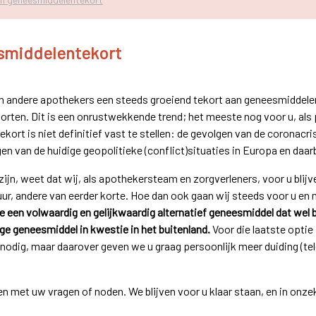
smiddelentekort
en andere apothekers een steeds groeiend tekort aan geneesmiddelen
orten. Dit is een onrustwekkende trend; het meeste nog voor u, als 
ort is niet definitief vast te stellen: de gevolgen van de coronacrisi
en van de huidige geopolitieke (conflict)situaties in Europa en daar
jn, weet dat wij, als apothekersteam en zorgverleners, voor u blij
uur, andere van eerder korte. Hoe dan ook gaan wij steeds voor u en
een volwaardig en gelijkwaardig alternatief geneesmiddel dat wel b
e geneesmiddel in kwestie in het buitenland.
Voor die laatste optie
odig, maar daarover geven we u graag persoonlijk meer duiding (tele
n met uw vragen of noden. We blijven voor u klaar staan, en in onzek