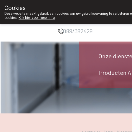
Cookies
Apotheek
Deze website maakt gebruik van cookies om uw gebruikservaring te verbeteren en
cookies.
Klik hier voor meer info
.
Duchateau Genk
089/382429
Onze dienst
Producten A
Je bent hier: Home >
Algemee