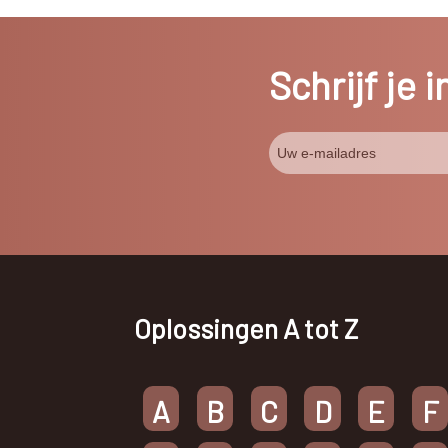
Schrijf je 
Oplossingen A tot Z
A
B
C
D
E
F