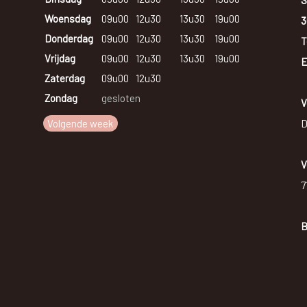
S
Woensdag
09u00
12u30
13u30
19u00
3
Donderdag
09u00
12u30
13u30
19u00
T
Vrijdag
09u00
12u30
13u30
19u00
E
Zaterdag
09u00
12u30
Zondag
gesloten
V
Volgende week
D
V
7
B