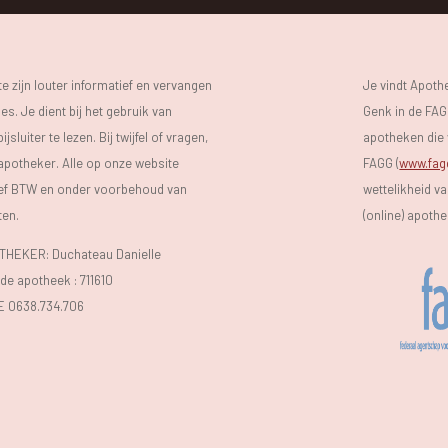
 zijn louter informatief en vervangen
Je vindt Apot
s. Je dient bij het gebruik van
Genk in de FAGG
luiter te lezen. Bij twijfel of vragen,
apotheken die 
 apotheker. Alle op onze website
FAGG (
www.fag
sief BTW en onder voorbehoud van
wettelikheid v
ten.
(online) apoth
EKER: Duchateau Danielle
e apotheek :
711610
E 0638.734.706