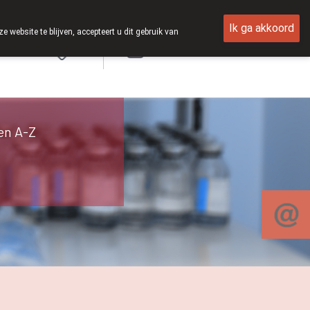
Ik ga akkoord
ebsite te blijven, accepteert u dit gebruik van
Aanmelden
en A-Z