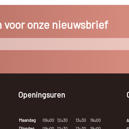
in voor onze nieuwsbrief
Openingsuren
Maandag
09u00
12u30
13u30
19u00
A
Dinsdag
09u00
12u30
13u30
19u00