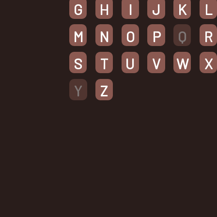
G
H
I
J
K
L
M
N
O
P
Q
R
S
T
U
V
W
X
Y
Z