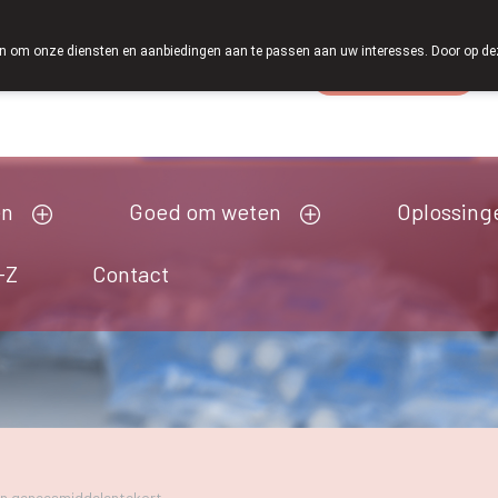
 om onze diensten en aanbiedingen aan te passen aan uw interesses. Door op deze w
Wachtdienst
Vandaag
Nu
gesloten
en
Goed om weten
Oplossing
-Z
Contact
n geneesmiddelentekort