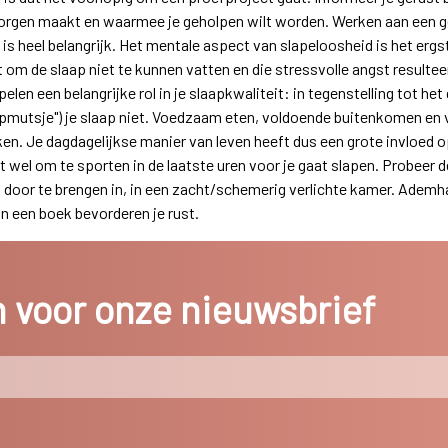
zorgen maakt en waarmee je geholpen wilt worden. Werken aan een g
, is heel belangrijk. Het mentale aspect van slapeloosheid is het er
om de slaap niet te kunnen vatten en die stressvolle angst resultee
elen een belangrijke rol in je slaapkwaliteit: in tegenstelling tot h
aapmutsje") je slaap niet. Voedzaam eten, voldoende buitenkomen en
ken. Je dagdagelijkse manier van leven heeft dus een grote invloed o
wel om te sporten in de laatste uren voor je gaat slapen. Probeer d
 door te brengen in, in een zacht/schemerig verlichte kamer. Adem
n een boek bevorderen je rust.
in voor onze nieuwsbrief