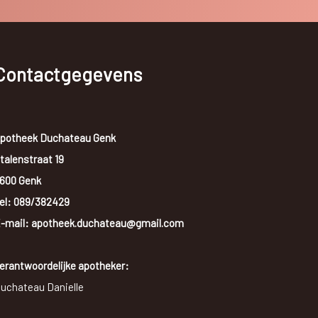
Contactgegevens
potheek Duchateau Genk
talenstraat 19
600 Genk
el:
089/382429
-mail: apotheek.duchateau@gmail.com
erantwoordelijke apotheker:
uchateau Danielle