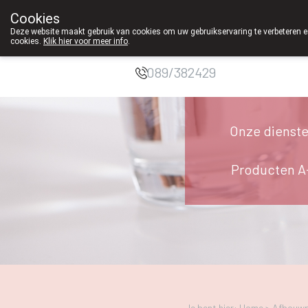
Cookies
Apotheek
Deze website maakt gebruik van cookies om uw gebruikservaring te verbeteren en
cookies.
Klik hier voor meer info
.
Duchateau Genk
089/382429
Onze dienst
Producten A
Je bent hier: Home >
Afbouwp