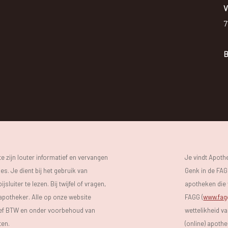
V
7
B
 zijn louter informatief en vervangen
Je vindt Apot
s. Je dient bij het gebruik van
Genk in de FAGG
luiter te lezen. Bij twijfel of vragen,
apotheken die 
 apotheker. Alle op onze website
FAGG (
www.fag
sief BTW en onder voorbehoud van
wettelikheid v
ten.
(online) apoth