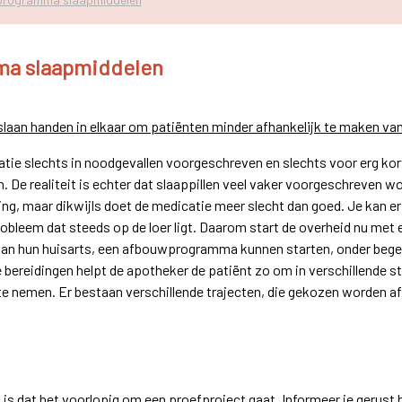
a slaapmiddelen
laan handen in elkaar om patiënten minder afhankelijk te maken va
atie slechts in noodgevallen voorgeschreven en slechts voor erg kor
n. De realiteit is echter dat slaappillen veel vaker voorgeschreven wo
ssing, maar dikwijls doet de medicatie meer slecht dan goed. Je kan er
robleem dat steeds op de loer ligt. Daarom start de overheid nu met 
van hun huisarts, een afbouwprogramma kunnen starten, onder begel
 bereidingen helpt de apotheker de patiënt zo om in verschillende s
te nemen. Er bestaan verschillende trajecten, die gekozen worden afh
is dat het voorlopig om een proefproject gaat. Informeer je gerust bij