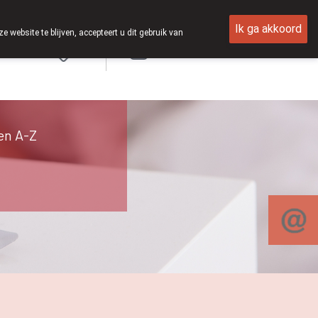
Ik ga akkoord
ebsite te blijven, accepteert u dit gebruik van
Aanmelden
en A-Z