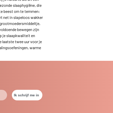
ezonde slaaphygiëne, die
gste beest om te temmen:
rt net in slapeloos wakker
et grootmoedersmiddeltje,
 voldoende bewegen zijn
p je slaapkwaliteit en
e laatste twee uur voor je
halingsoefeningen, warme