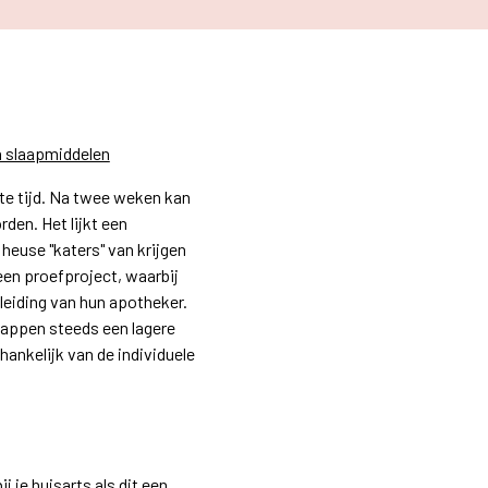
n slaapmiddelen
te tijd. Na twee weken kan
rden. Het lijkt een
 heuse "katers" van krijgen
een proefproject, waarbij
eiding van hun apotheker.
tappen steeds een lagere
ankelijk van de individuele
 je huisarts als dit een