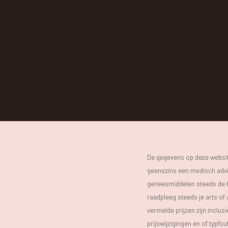
De gegevens op deze website
geenszins een medisch advie
geneesmiddelen steeds de bijs
raadpleeg steeds je arts of
vermelde prijzen zijn inclu
prijswijzigingen en of typfou