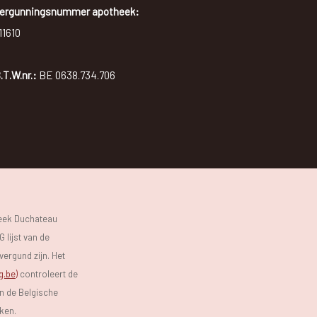
ergunningsnummer apotheek:
11610
.T.W.nr.:
BE 0638.734.706
heek Duchateau
 lijst van de
vergund zijn. Het
g.be)
controleert de
an de Belgische
eken.