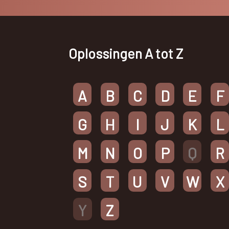
Oplossingen A tot Z
A
B
C
D
E
F
G
H
I
J
K
L
M
N
O
P
Q
R
S
T
U
V
W
X
Y
Z