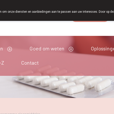
 om onze diensten en aanbiedingen aan te passen aan uw interesses. Door op deze w
Wachtdienst
Vandaag
open tot 19u00
en
Goed om weten
Oplossing
-Z
Contact
rogramma slaapmiddelen