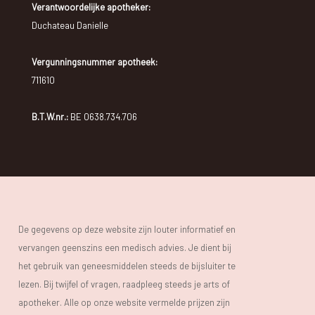
Verantwoordelijke apotheker:
Duchateau Danielle
Vergunningsnummer apotheek:
711610
B.T.W.nr.:
BE 0638.734.706
De gegevens op deze website zijn louter informatief en
vervangen geenszins een medisch advies. Je dient bij
het gebruik van geneesmiddelen steeds de bijsluiter te
lezen. Bij twijfel of vragen, raadpleeg steeds je arts of
apotheker. Alle op onze website vermelde prijzen zijn