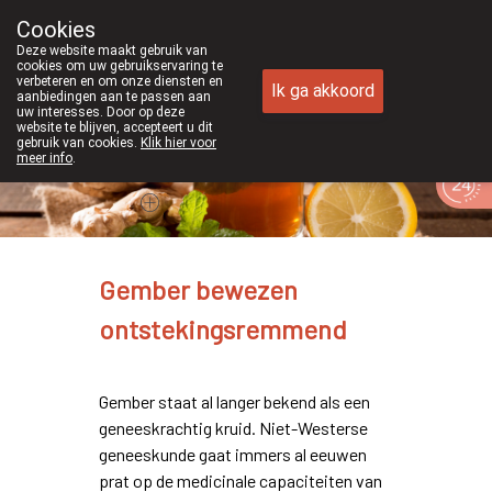
Cookies
Apotheek Duchateau Genk
Deze website maakt gebruik van
089/382429
cookies om uw gebruikservaring te
verbeteren en om onze diensten en
Ik ga akkoord
aanbiedingen aan te passen aan
uw interesses. Door op deze
website te blijven, accepteert u dit
gebruik van cookies.
Klik hier voor
meer info
.
Vandaag
Nu
gesloten
Gember bewezen
ontstekingsremmend
Gember staat al langer bekend als een
geneeskrachtig kruid. Niet-Westerse
geneeskunde gaat immers al eeuwen
prat op de medicinale capaciteiten van