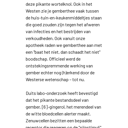
deze pikante wortelknol. Ook in het
Westen zie je gemberthee vaak tussen
de huis-tuin-en-keukenmiddeltjes staan
die goed zouden zijn tegen het afweren
van infecties en het bestrijden van
verkoudheden. Ook vanuit onze
apotheek raden we gemberthee aan met
een "baat het niet, dan schaadt het niet"
boodschap. Officieel werd de
ontstekingsremmende werking van
gember echter nog (h)erkend door de
Westerse wetenschap – tot nu.
Duits labo-onderzoek heeft bevestigd
dat het pikante bestandsdeel van
gember, [6]-gingerol, het merendeel van
de witte bloedcellen alerter maakt.
Zenuwcellen bezitten een bepaalde
receptor die reageren op de "pijnstimuli"