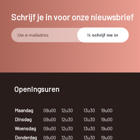
Schrijf je in voor onze nieuwsbrief
Openingsuren
Maandag
09u00
12u30
13u30
19u00
Dinsdag
09u00
12u30
13u30
19u00
Woensdag
09u00
12u30
13u30
19u00
Donderdag
09u00
12u30
13u30
19u00