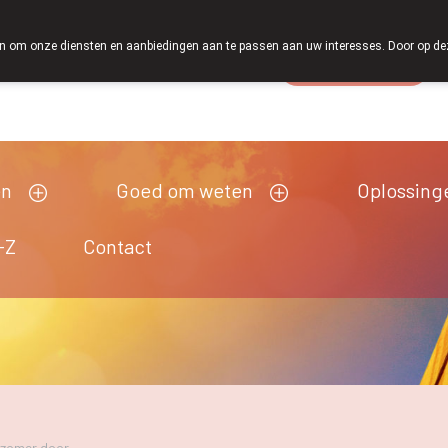
 om onze diensten en aanbiedingen aan te passen aan uw interesses. Door op deze w
Wachtdienst
esloten
en
Goed om weten
Oplossing
-Z
Contact
e zomer door