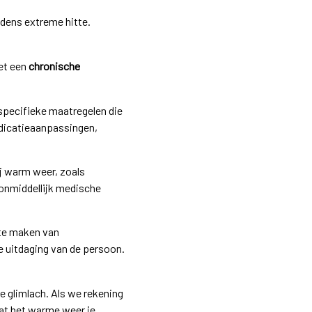
dens extreme hitte.
et een
chronische
pecifieke maatregelen die
dicatieaanpassingen,
j warm weer, zoals
onmiddellijk medische
 te maken van
e uitdaging van de persoon.
e glimlach. Als we rekening
at het warme weer je