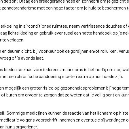
n de zon: Draag een breedgerande hoed en zonnebril om je gezicht
k zonnebrandcrème met een hoge factor om je huid te beschermen t
 verkoeling in airconditioned ruimtes, neem verfrissende douches of 
Draag lichte kleding en gebruik eventueel een natte handdoek op je n
 te verlagen.
n en deuren dicht, bij voorkeur ook de gordijnen en/of rolluiken. Ver
vroeg of 's avonds laat.
s bieden soelaas voor iedereen, maar soms is het nodig om nog wat 
met een chronische aandoening moeten extra op hun hoede zijn.
 mogelijk een groter risico op gezondheidsproblemen bij hoge temp
 of buren om ervoor te zorgen dat ze weten dat je veilig bent en ku
il: Sommige medicijnen kunnen de reactie van het lichaam op hitte
edicatie volgens voorschrift innemen en eventuele bijwerkingen of
n hun zorgverlener.