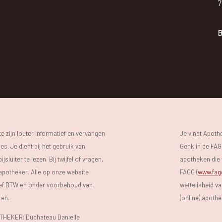
7
B
 zijn louter informatief en vervangen
Je vindt Apot
s. Je dient bij het gebruik van
Genk in de FAGG
luiter te lezen. Bij twijfel of vragen,
apotheken die 
 apotheker. Alle op onze website
FAGG (
www.fag
sief BTW en onder voorbehoud van
wettelikheid v
ten.
(online) apoth
EKER: Duchateau Danielle