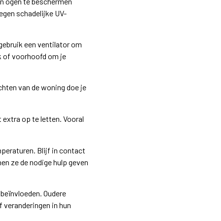
 en ogen te beschermen
egen schadelijke UV-
gebruik een ventilator om
ek of voorhoofd om je
luchten van de woning doe je
extra op te letten. Vooral
eraturen. Blijf in contact
nnen ze de nodige hulp geven
 beïnvloeden. Oudere
 veranderingen in hun