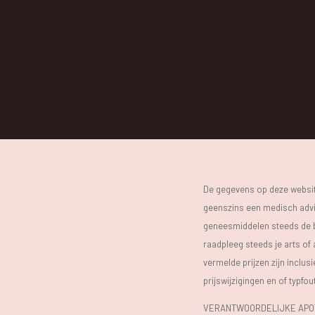
De gegevens op deze website
geenszins een medisch advie
geneesmiddelen steeds de bijs
raadpleeg steeds je arts of
vermelde prijzen zijn inclu
prijswijzigingen en of typfou
VERANTWOORDELIJKE APOTH