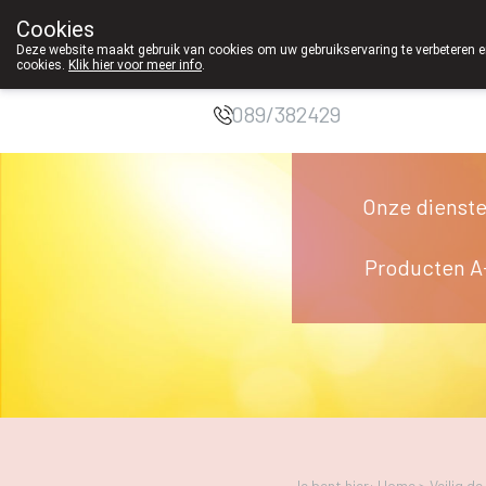
Cookies
Apotheek
Deze website maakt gebruik van cookies om uw gebruikservaring te verbeteren en
cookies.
Klik hier voor meer info
.
Duchateau Genk
g
089/382429
Onze dienst
Producten A
Je bent hier: Home >
Veilig d