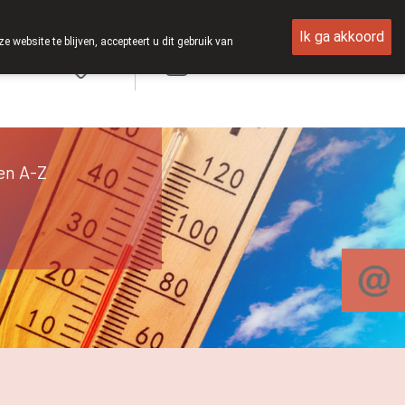
Ik ga akkoord
ebsite te blijven, accepteert u dit gebruik van
Aanmelden
en A-Z