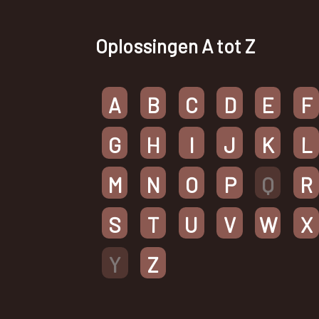
Oplossingen A tot Z
A
B
C
D
E
F
G
H
I
J
K
L
M
N
O
P
Q
R
S
T
U
V
W
X
Y
Z