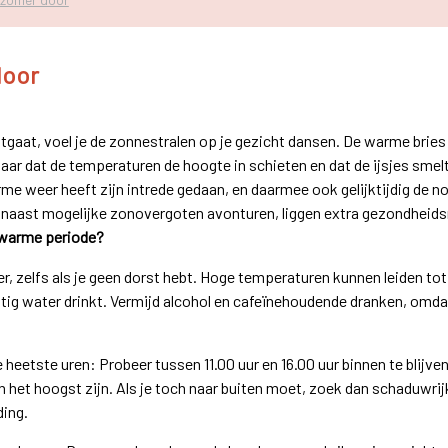
door
itgaat, voel je de zonnestralen op je gezicht dansen. De warme bries
 jaar dat de temperaturen de hoogte in schieten en dat de ijsjes smelt
me weer heeft zijn intrede gedaan, en daarmee ook gelijktijdig de no
 naast mogelijke zonovergoten avonturen, liggen extra gezondheidsri
e warme periode?
, zelfs als je geen dorst hebt. Hoge temperaturen kunnen leiden tot
atig water drinkt. Vermijd alcohol en cafeïnehoudende dranken, omda
de heetste uren: Probeer tussen 11.00 uur en 16.00 uur binnen te blijve
n het hoogst zijn. Als je toch naar buiten moet, zoek dan schaduwri
ding.