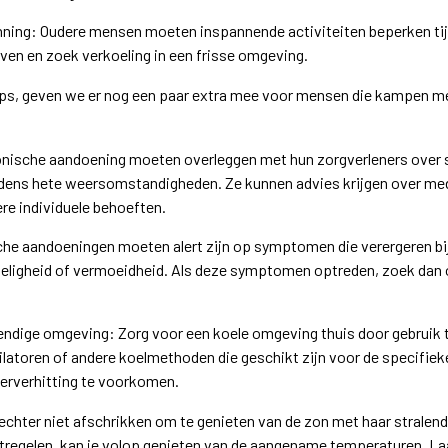
nning: Oudere mensen moeten inspannende activiteiten beperken tij
jven en zoek verkoeling in een frisse omgeving.
ips, geven we er nog een paar extra mee voor mensen die kampen m
nische aandoening moeten overleggen met hun zorgverleners over s
dens hete weersomstandigheden. Ze kunnen advies krijgen over me
e individuele behoeften.
he aandoeningen moeten alert zijn op symptomen die verergeren bi
zeligheid of vermoeidheid. Als deze symptomen optreden, zoek dan 
endige omgeving: Zorg voor een koele omgeving thuis door gebruik
tilatoren of andere koelmethoden die geschikt zijn voor de specifiek
erverhitting te voorkomen.
echter niet afschrikken om te genieten van de zon met haar stralend
regelen, kan je volop genieten van de aangename temperaturen. La