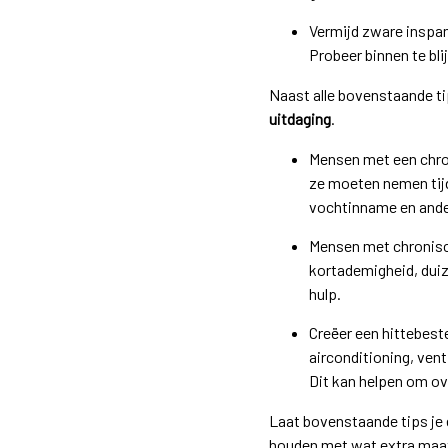
Vermijd zware inspa
Probeer binnen te bli
Naast alle bovenstaande t
uitdaging
.
Mensen met een chro
ze moeten nemen tij
vochtinname en ander
Mensen met chronisc
kortademigheid, dui
hulp.
Creëer een hittebest
airconditioning, ven
Dit kan helpen om ov
Laat bovenstaande tips je 
houden met wat extra maat