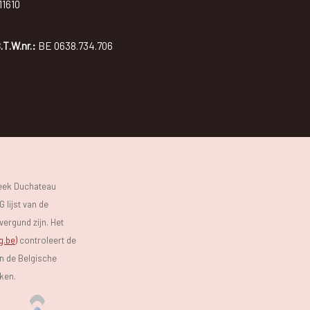
11610
.T.W.nr.:
BE 0638.734.706
heek Duchateau
 lijst van de
vergund zijn. Het
g.be)
controleert de
an de Belgische
eken.